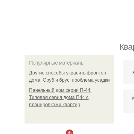
Ква
Популярные материалы
Другие способы украсить фронтон
дома. Сруб и брус: проблема усадки
Панельный дом серии П-44.
Типовая серия дома П44 с
планировками квартир
К