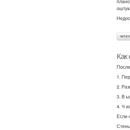
плано
оштук
Недос
читат
Как 
После
1. Пе
2. Ра
3. В 
4. Ч и
Если 
Стены