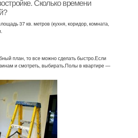
новостройках
квартире
востройке. Сколько времени
ой?
ощадь 37 кв. метров (кухня, коридор, комната,
Квартиры в
Однокомнатная
.
новостройке
квартира
овая квартира
Квартиры в москве
обный план, то все можно сделать быстро.Если
азинам и смотреть, выбирать.Полы в квартире —