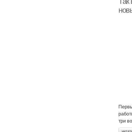
Так 
нов
Первы
работ
три в
читат