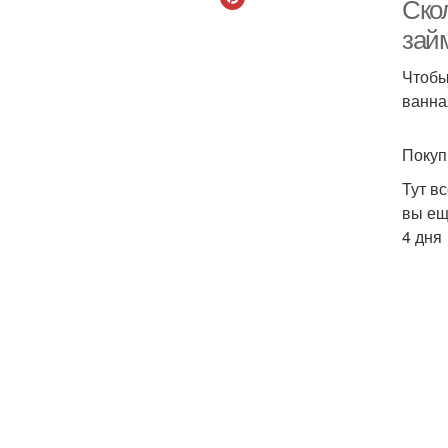
Ско
займ
Чтобы
ванна
бюд
Покуп
Тут в
вы ещ
4 дня