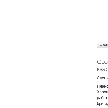
читат
Осо
ква
Специ
Плано
Хорош
работ
брига