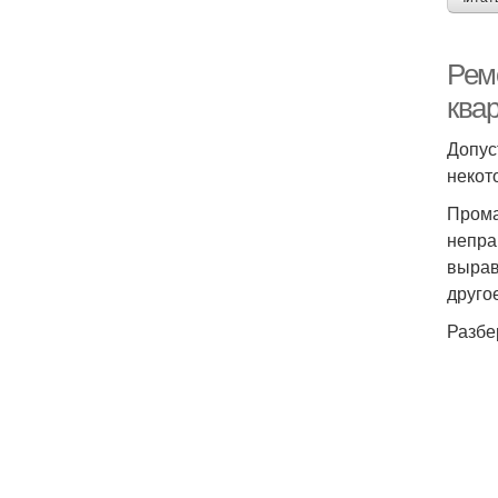
Рем
ква
Допус
некот
Прома
непра
вырав
друго
Разбе