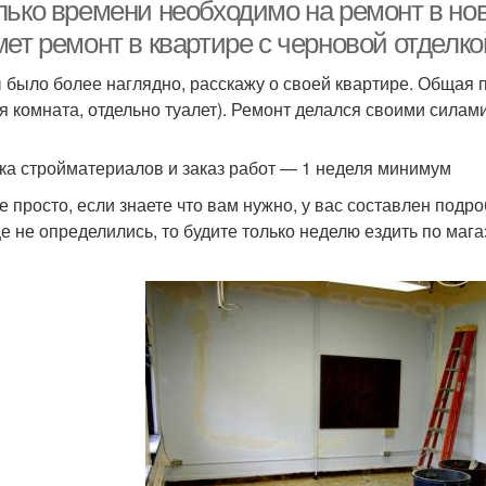
отделкой
лько времени необходимо на ремонт в но
ет ремонт в квартире с черновой отделк
Квартира с
 было более наглядно, расскажу о своей квартире. Общая пл
Квартира с чистовой
минимальным
я комната, отдельно туалет). Ремонт делался своими силами
отделкой
жетом+перепланировка
ка стройматериалов и заказ работ — 1 неделя минимум
Двухкомнатная
Трехкомнатная
Н
се просто, если знаете что вам нужно, у вас составлен подр
квартира
квартира
е не определились, то будите только неделю ездить по маг