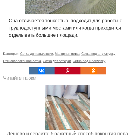
Она отличается тонкостью, подходит для работы с
труднодоступными местами или когда приходится
отделывать большие площади.
Категории:
Сетка для шпаклевки
,
Малярная сетка
,
Сетка под штукатурку
,
Стекловолоконная сетка
,
Сетка для затирки
,
Сетка под шпаклевку
Читайте также
Дешево и сердито: бюджетный способ покрытия пола