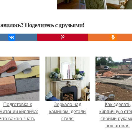
авилось? Поделитесь с друзьями!
Подготовка к
Зеркало над
Как сделать
митации кирпича:
камином: детали
кирпичную сте
что важно знать
стиля
своими рукам
пошаговая