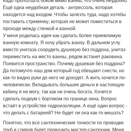
надо проползать боком мимо ванны, что очень неудобно.
Ещё одна неудобная деталь - антрессоль, которая
находится над входом. Чтобы залезть туда, надо хотябы
поставить стремянку, которая не может поместиться в
проходе между стенкой и ванной.
У меня родилась идея как сделать более приемлимую
ванную комнату. Я хочу убрать ванну. В дальнем углу
вместо унитаза соорудить душевую без поддона, унитаз
переместить на место ванны, рядом встанет раковина.
Появится пространство. Почему душевая без поддона?
Да потомучто наш дом который год обещают снести, но
как-то видно руки до него не доходят. А жить хочется по-
человечески. Вкладывать большие деньги в настоящую
кабину я не могу, так как не очень богата. Хочется
сделать подиум с бортиком по границе окна. Вопрос
встаёт в устройстве гидроизоляции. А ещё один вопрос -
что делать с батареей? Не будет ли она как-то мешать?
Понятно, что все сантехнические тонкости по проводке
труб и сливов будет проводить мастер-сантехник. Меня