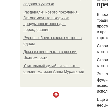
пре
садового участка
Раздевалки нового поколения.
В пос
Эргономичные шкафчики,
тради
продуманные зоны для
прост
переодевания
и пра
карка
Рулоны обоев: сколько метров в
одном
Строи
монта
Дома из пенопласта в россии.
Возможности
Строи
монта
Уникальный дизайн и качество:
онлайн-магазин Анны Муравиной
Экспл
фунда
позво
испол
Еще о
необх