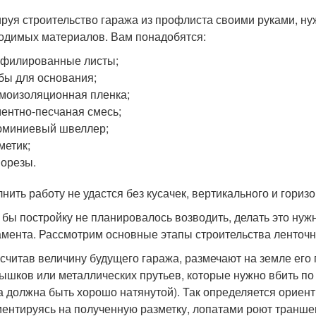
руя строительство гаража из профлиста своими руками, ну
одимых материалов. Вам понадобятся:
филированные листы;
бы для основания;
моизоляционная пленка;
ентно-песчаная смесь;
юминиевый швеллер;
метик;
орезы.
нить работу не удастся без кусачек, вертикального и гориз
 бы постройку не планировалось возводить, делать это нужн
мента. Рассмотрим основные этапы строительства ленточн
считав величину будущего гаража, размечают на земле его
ышков или металлических прутьев, которые нужно вбить по
а должна быть хорошо натянутой). Так определяется ориен
ентируясь на полученную разметку, лопатами роют транше