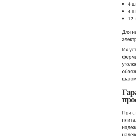
4 ш
4 ш
12 
Для н
элект
Их ус
фермы
уголк
обвяз
шагом
Гар
про
При с
плита
надеж
надеж