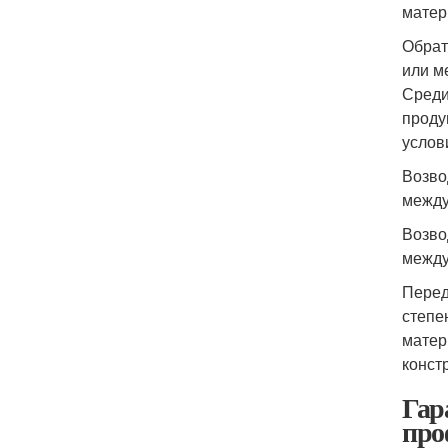
матер
Обрат
или м
Среди
проду
услов
Возво
между
Возво
между
Перед
степе
матер
конст
Гар
про