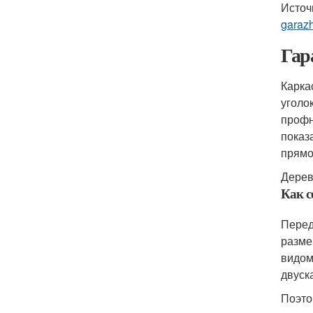
Источ
garazh
Гар
Карка
уголо
профн
показ
прямо
Дерев
Как с
Перед
разме
видом
двуск
Поэто