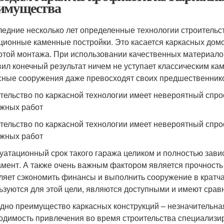
имущества
ледние несколько лет определенные технологии строительс
ционные каменные постройки. Это касается каркасных домо
отой монтажа. При использовании качественных материалов
вил конечный результат ничем не уступает классическим к
сные сооружения даже превосходят своих предшественник
тельство по каркасной технологии имеет невероятный спро
жных работ
тельство по каркасной технологии имеет невероятный спро
жных работ
уатационный срок такого гаража целиком и полностью завис
мент. А также очень важным фактором является прочность
ляет сэкономить финансы и выполнить сооружение в кратч
ьзуются для этой цели, являются доступными и имеют срав
дно преимущество каркасных конструкций – незначительна
одимость привлечения во время строительства специализир