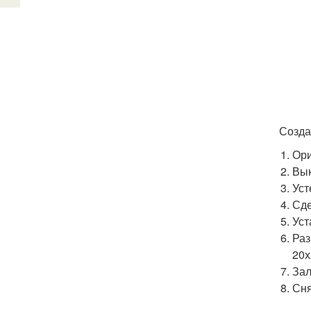
Созда
Ори
Вык
Уст
Сде
Уст
Раз
20х
Зал
Сня