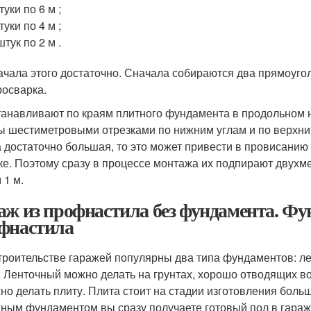
туки по 6 м ;
туки по 4 м ;
штук по 2 м .
ачала этого достаточно. Сначала собираются два прямоуго
росварка.
танавливают по краям плитного фундамента в продольном н
 шестиметровыми отрезками по нижним углам и по верхним
а достаточно большая, то это может привести в провисани
ке. Поэтому сразу в процессе монтажа их подпирают двух
 1 м.
аж из профнастила без фундамента. Фу
фнастила
троительстве гаражей популярны два типа фундаментов: л
. Ленточный можно делать на грунтах, хорошо отводящих во
но делать плиту. Плита стоит на стадии изготовления боль
ным фундаментом вы сразу получаете готовый пол в гараже