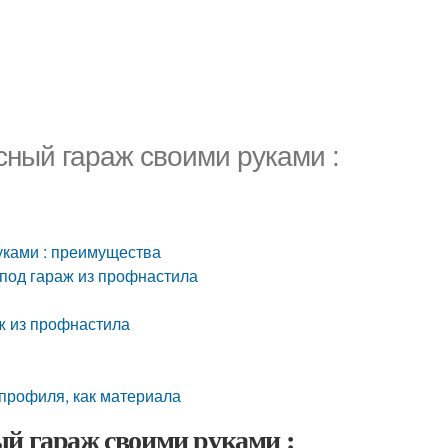
сный гараж своими руками :
уками : преимущества
 под гараж из профнастила
ж из профнастила
опрофиля, как материала
ый гараж своими руками :