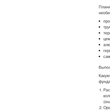
Плани
необх
про
тру
тер
цем
ал
гер
сам
Выпол
Какую
фунда
Рас
кол
(он
Ори