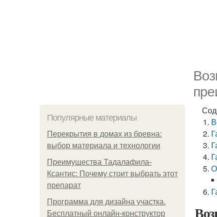
Воз
пре
Сод
Популярные материалы
В
Г
Перекрытия в домах из бревна:
Г
выбор материала и технологии
Г
Преимущества Тадалафила-
О
Ксантис: Почему стоит выбрать этот
препарат
Г
Программа для дизайна участка.
Воз
Бесплатный онлайн-конструктор