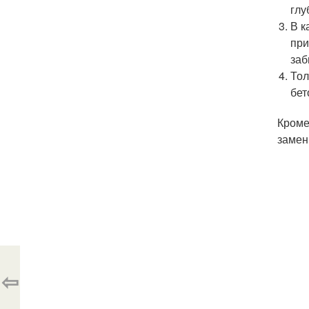
глу
В к
при
заб
Тол
бет
Кроме
замен
⇦