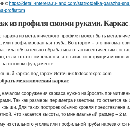
ник:
https://detali-interera.ru-land.com/stati/otdelka-garazha-s
a-proflistom
аж из профиля своими руками. Каркас
с гаража из металлического профиля может быть металличе
к, или профилированная труба. Во втором – это пиломатери
астила обязательно обрабатывают антисептическим состав
ан, если кто-то сомневается, что такие конструкции можно 
 на готовом фундаменте.
янный каркас под гараж Источник tr.decorexpro.com
обрать металлический каркас
 началом сооружения каркаса нужно набросать примитивн
рами. Так как размеры периметра известны, то остается выб
 крыши. Для таких построек обычно кровля представлена ил
атной. Что касается высоты, то минимальный размер – 2 м.
му из стального уголка или профильной трубы нарезаются н