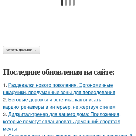
читать дальше →
Последние обновления на сайте:
1.
Раздевалки нового поколения. Эргономичные
шкафчики, продуманные зоны для переодевания
2.
Беговые дорожки и эстетика: как вписать
кардиотренажеры в интерьер, не жертвуя стилем
3.
Диджитал-тренер для вашего дома: Приложения,
которые помогут спланировать домашний спортзал
мечты
4.
Создание стены под кирпич из штукатурки: пошаговый