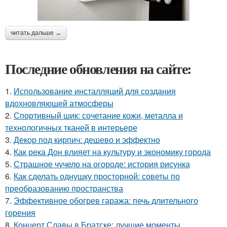
читать дальше →
Последние обновления на сайте:
1.
Использование инсталляций для создания
вдохновляющей атмосферы
2.
Спортивный шик: сочетание кожи, металла и
технологичных тканей в интерьере
3.
Декор под кирпич: дешево и эффектно
4.
Как река Дон влияет на культуру и экономику города
5.
Страшное чучело на огороде: история рисунка
6.
Как сделать однушку просторной: советы по
преобразованию пространства
7.
Эффективное обогрев гаража: печь длительного
горения
8.
Концерт Славы в Братске: лучшие моменты