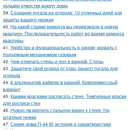
укладки отмостки вокруг дома
39.
Создание пугала на огороде: 10 отличных идей для
защиты вашего урожая
40.
На какой стадии ремонта вы переезжали в новую
квартиру. Последовательность работ во время ремонта
квартиры
41.
Удобство и функциональность в одном: кровать с
подъемным механизмом газовым
42.
Чем отделать стены и пол в ванной. Стены
43.
Защитите свой огород от птиц: рецепт пугала для
огорода
44.
6 альтернатив кафелю в ванной. Компромиссный
вариант
45.
Какими красками расписать стену. Темперные краски
для росписи стен
46.
Нужно ли крепить стальную ванну к стене. На
штатные ножки
47.
Серия дома П-44 М: история и характеристики