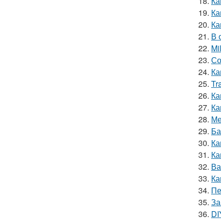
18.
Ка
19.
Ка
20.
Ка
21.
В 
22.
Mi
23.
Со
24.
Ка
25.
Tr
26.
Ка
27.
Ка
28.
Ме
29.
Ба
30.
Ка
31.
Ка
32.
Ва
33.
Ка
34.
Пе
35.
За
36.
DI