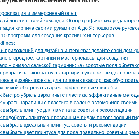
ровизация и иммерсивный опыт
дай логотип своей команды. Обзор графических редакторов
тация кирпича своими руками от А до Я: пошаговое руково
-10 программ для создания красивых интерьеров
dlines:
-5 приложений для дизайна интерьера: делайте свой дом к
ало огородное: картинки и мастер-классы для создания
ало – символ сельской гармонии: как золотые поля обретаю
 превратить 1-комнатную квартиру в уютное гнездо: советы
товые дизайн-проекты для типовых квартир: как обустроить
м зимой обогревать гараж: эффективные способы
к быстро убрать царапины с пластика: эффективные метод
к убрать царапины с пластика в салоне автомобиля своим
к выбрать плинтус для ламината: советы и рекомендации
к подобрать плинтуса к различным видам полов: полный ги
к выбрать идеальный плинтус: советы и рекомендации
к выбрать цвет плинтуса для пола правильно: советы и ре