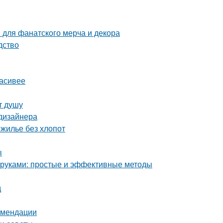
 для фанатского мерча и декора
дство
расивее
т душу
 дизайнера
 жилье без хлопот
ы
и руками: простые и эффективные методы
д
комендации