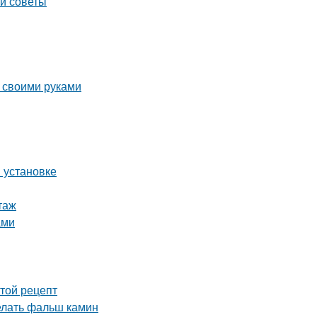
 и советы
 своими руками
и установке
таж
ами
стой рецепт
делать фальш камин