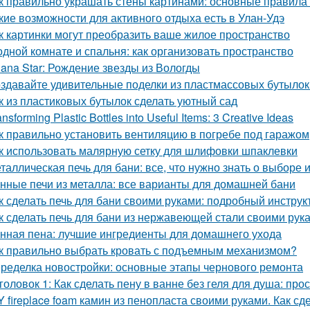
к правильно украшать стены картинами: основные правила
кие возможности для активного отдыха есть в Улан-Удэ
к картинки могут преобразить ваше жилое пространство
одной комнате и спальня: как организовать пространство
lana Star: Рождение звезды из Вологды
здавайте удивительные поделки из пластмассовых бутылок
к из пластиковых бутылок сделать уютный сад
ansforming Plastic Bottles into Useful Items: 3 Creative Ideas
к правильно установить вентиляцию в погребе под гаражом
к использовать малярную сетку для шлифовки шпаклевки
таллическая печь для бани: все, что нужно знать о выборе 
нные печи из металла: все варианты для домашней бани
к сделать печь для бани своими руками: подробный инструк
к сделать печь для бани из нержавеющей стали своими рук
нная пена: лучшие ингредиенты для домашнего ухода
к правильно выбрать кровать с подъемным механизмом?
ределка новостройки: основные этапы чернового ремонта
головок 1: Как сделать пену в ванне без геля для душа: про
Y fireplace foam камин из пенопласта своими руками. Как с