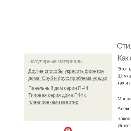
Сти
Как
Популярные материалы
Этот 
Другие способы украсить фронтон
Штука
дома. Сруб и брус: проблема усадки
так и
Панельный дом серии П-44.
Типовая серия дома П44 с
Мнени
планировками квартир
Алекс
Закон
Инжен