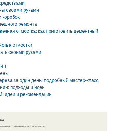
 средствами
нны своими руками
х коробок
спешного ремонта
вечная отмостка: как приготовить цементный
йства отмостки
лать своими руками
й 1
тены
дерева за один день: подробный мастер-класс
нии: подходы и идеи
М: идеи и рекомендации
язь
решено при указании обратной гиперссылки.