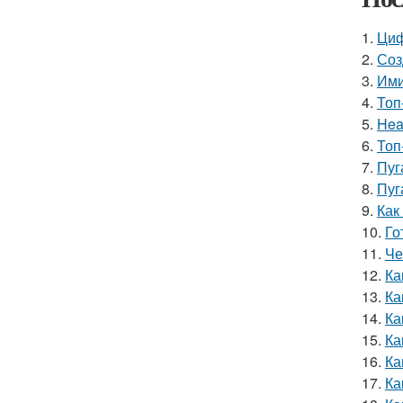
1.
Циф
2.
Соз
3.
Ими
4.
Топ
5.
Hea
6.
Топ
7.
Пуг
8.
Пуг
9.
Как
10.
Го
11.
Че
12.
Ка
13.
Ка
14.
Ка
15.
Ка
16.
Ка
17.
Ка