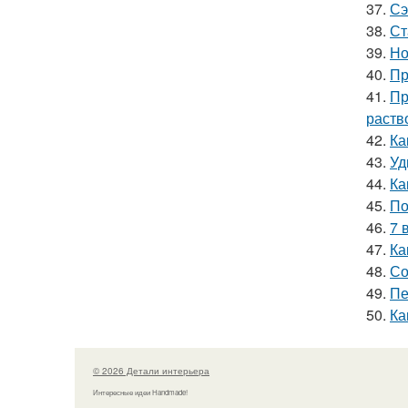
37.
Сэ
38.
Ст
39.
Но
40.
Пр
41.
Пр
раств
42.
Ка
43.
Уд
44.
Ка
45.
По
46.
7 
47.
Ка
48.
Со
49.
Пе
50.
Ка
© 2026 Детали интерьера
Интересные идеи Handmade!