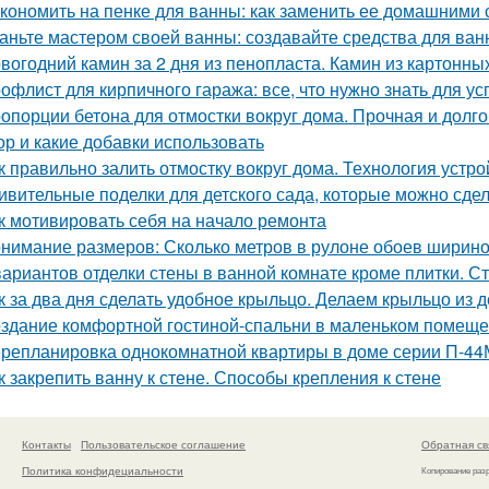
кономить на пенке для ванны: как заменить ее домашними
аньте мастером своей ванны: создавайте средства для ва
вогодний камин за 2 дня из пенопласта. Камин из картонны
офлист для кирпичного гаража: все, что нужно знать для у
опорции бетона для отмостки вокруг дома. Прочная и долго
ор и какие добавки использовать
к правильно залить отмостку вокруг дома. Технология устро
ивительные поделки для детского сада, которые можно сде
к мотивировать себя на начало ремонта
нимание размеров: Сколько метров в рулоне обоев ширино
вариантов отделки стены в ванной комнате кроме плитки. С
к за два дня сделать удобное крыльцо. Делаем крыльцо из 
здание комфортной гостиной-спальни в маленьком помеще
репланировка однокомнатной квартиры в доме серии П-44
к закрепить ванну к стене. Способы крепления к стене
Контакты
Пользовательское соглашение
Обратная св
Политика конфидециальности
Копирование раз