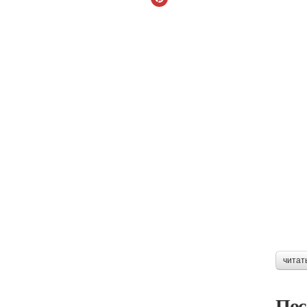
читат
Пос