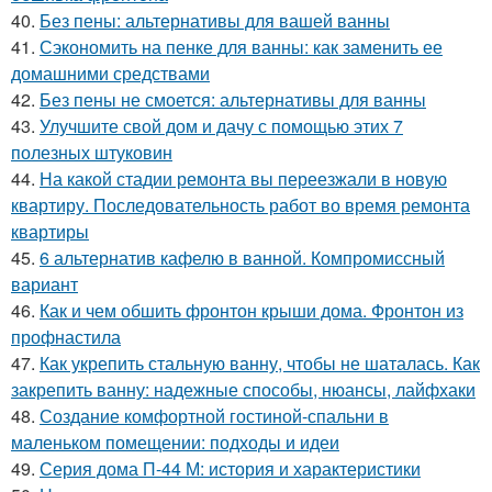
40.
Без пены: альтернативы для вашей ванны
41.
Сэкономить на пенке для ванны: как заменить ее
домашними средствами
42.
Без пены не смоется: альтернативы для ванны
43.
Улучшите свой дом и дачу с помощью этих 7
полезных штуковин
44.
На какой стадии ремонта вы переезжали в новую
квартиру. Последовательность работ во время ремонта
квартиры
45.
6 альтернатив кафелю в ванной. Компромиссный
вариант
46.
Как и чем обшить фронтон крыши дома. Фронтон из
профнастила
47.
Как укрепить стальную ванну, чтобы не шаталась. Как
закрепить ванну: надежные способы, нюансы, лайфхаки
48.
Создание комфортной гостиной-спальни в
маленьком помещении: подходы и идеи
49.
Серия дома П-44 М: история и характеристики