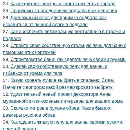
24.
Какие фитнес-центры и спортзалы есть в городе
25.
Проблемы с наводнением подвала и их решения
26.
Дренажный насос для приямка подвала: как
избавиться от лишней влаги в подвале
27.
Как обеспечить оптимальную вентиляцию в гараже и
подвале
28.
Стройте свою собственную стальную печь для бани с
помощью этих чертежей
29.
Строительство бани: как сделать печь своими руками
30.
Сделай свою собственную пену для ванны и
избавься от крема для тела
31.
Какую кровать лучше выбрать в спальню. Сове.
Начните с вопроса: какой размер кровати выбрать
32.
Удивительный новый проект декоратора Анны
муравиной: эксклюзивные интерьеры для вашего дома
33.
Сколько метров в рулоне обоев. Какие бывают
размеры рулонов обоев
34.
Как сделать жидкую пену для ванны своими руками:
простой рецепт