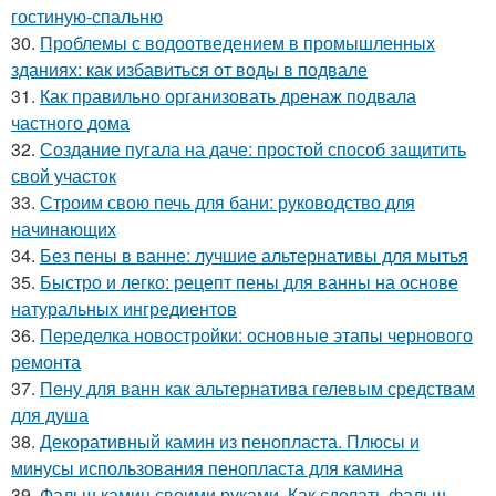
гостиную-спальню
30.
Проблемы с водоотведением в промышленных
зданиях: как избавиться от воды в подвале
31.
Как правильно организовать дренаж подвала
частного дома
32.
Создание пугала на даче: простой способ защитить
свой участок
33.
Строим свою печь для бани: руководство для
начинающих
34.
Без пены в ванне: лучшие альтернативы для мытья
35.
Быстро и легко: рецепт пены для ванны на основе
натуральных ингредиентов
36.
Переделка новостройки: основные этапы чернового
ремонта
37.
Пену для ванн как альтернатива гелевым средствам
для душа
38.
Декоративный камин из пенопласта. Плюсы и
минусы использования пенопласта для камина
39.
Фальш камин своими руками. Как сделать фальш-