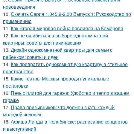
нововведения
10.
Скачать Серия 1.045.9-2.00 Выпуск 1: Руководство по
применению
11.
Как Вторая мировая война повлияла на Кемерово
12.
Как не ошибиться в выборе однокомнатной
квартиры: советы для начинающих
13.
Дизайн однокомнатной квартиры для семьи с
ребенком: советы и идеи
14.
Как превратить однокомнатную квартиру в стильное
пространство
15.
Какие театры Москвы проводят уникальные
постановки
16.
Печь с плитой для гаража: Удобство и тепло в вашем
гараже
17.
Права призывников: что должен знать каждый
молодой человек
18.
Афиша Линды в Челябинске: расписание концертов
и выступлений