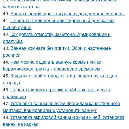
камин из картона
40.
Ванна с пеной: простой рецепт для домашней ванны
41.
Пенопласт или пенополистирольный дом: какой
выбор лучше
42.
Как делать отмостку из бетона. Армирование и
опалубка
43.
Ванная комната без плитки. Обои и настенные
росписи
44.
Чем можно отделать ванную кроме плитки.
Керамическая плитка – проверено временем
45.
Защитите свой огород от птиц: рецепт пугала для
огорода
46.
Перепланировка трёшки в п44: как это сделать
правильно
47.
Установка ванны по всем правилам качественного
монтажа. Как правильно установить ванну?
48.
Установка акриловой ванны и экран к ней. Установка
ванны на каркас