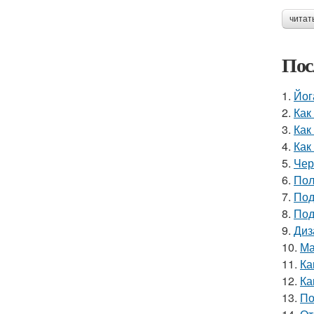
читат
Пос
1.
Йог
2.
Как
3.
Как
4.
Как
5.
Чер
6.
Пол
7.
Под
8.
Под
9.
Диз
10.
Ма
11.
Ка
12.
Ка
13.
По