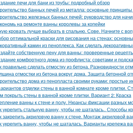
здание печи для бани из трубы: подробный обзор
роительство банных печей из металла: основные принципы
роительство железных банных печей: руководство для нач
кономь на ремонте ванны королевы за копейки
кую кровать лучше выбрать в спальню. Сове. Начните с воп
бор оптимальной краски для рисования на стенах: основн
коративный камин из пеноплекса. Как сделать декоративны
здайте собственную пену для ванны: проверенные рецепты
здание комфортного дома из профлиста: советами и подск
к правильно сделать отмостку из бетона. Разновидности от
лщина отмостки из бетона вокруг дома. Защита бетонной о
роительство дома из пенопласта своими руками: простые и
вариантов отделки стены в ванной комнате кроме плитки. С
м покрыть стены в ванной кроме плитки. Вариант 2: Краска
епление ванны к стене и полу. Нюансы фиксации разных м
к укрепить стальную ванну, чтобы не шаталась.. Способы к
к закрепить акриловую ванну к стене. Монтаж акриловой в
к укрепить ванну, чтобы не шаталась. Варианты крепежа ва