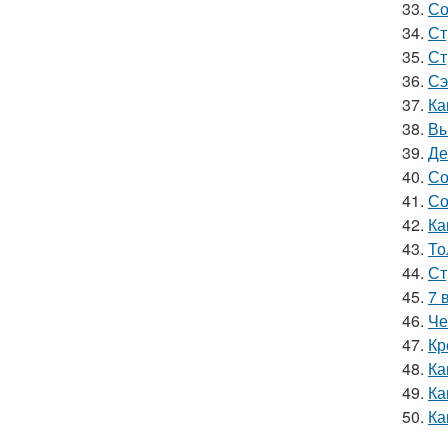
33.
Со
34.
Ст
35.
Ст
36.
Сэ
37.
Ка
38.
Вы
39.
Де
40.
Со
41.
Со
42.
Ка
43.
То
44.
Ст
45.
7 
46.
Че
47.
Кр
48.
Ка
49.
Ка
50.
Ка