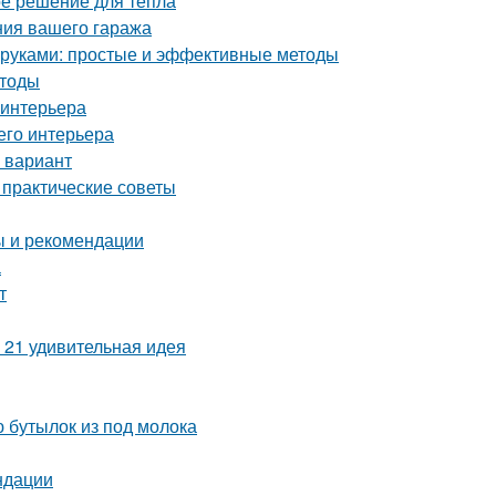
ое решение для тепла
ния вашего гаража
и руками: простые и эффективные методы
етоды
 интерьера
его интерьера
 вариант
 практические советы
ы и рекомендации
а
т
 21 удивительная идея
 бутылок из под молока
ндации