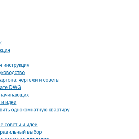
к
укция
я инструкция
уководство
артона: чертежи и советы
рмате DWG
я начинающих
 и идеи
авить однокомнатную квартиру
е советы и идеи
 правильный выбор