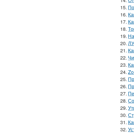
14.
От
15.
По
16.
Ка
17.
Ка
18.
То
19.
На
20.
ЛУ
21.
Ка
22.
Чи
23.
Ка
24.
Zo
25.
Пр
26.
Пр
27.
Пе
28.
Со
29.
Ут
30.
Ст
31.
Ка
32.
Ус