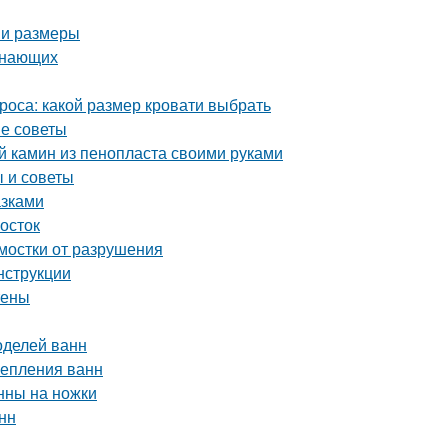
 и размеры
инающих
роса: какой размер кровати выбрать
ые советы
й камин из пенопласта своими руками
 и советы
азками
мосток
тмостки от разрушения
нструкции
тены
оделей ванн
репления ванн
анны на ножки
нн