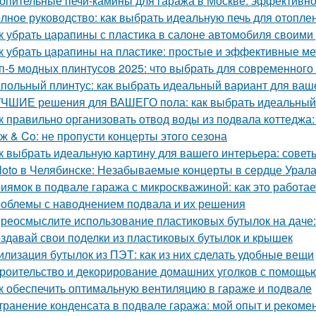
опительные печи-камины для гаража в Москве: эффективн
лное руководство: как выбрать идеальную печь для отопле
к убрать царапины с пластика в салоне автомобиля своим
к убрать царапины на пластике: простые и эффективные м
п-5 модных плинтусов 2025: что выбрать для современного
польный плинтус: как выбрать идеальный вариант для ваш
ЧШИЕ решения для ВАШЕГО пола: как выбрать идеальный
к правильно организовать отвод воды из подвала коттеджа:
ж & Co: не пропусти концерты этого сезона
к выбрать идеальную картину для вашего интерьера: совет
loto в Челябинске: Незабываемые концерты в сердце Урал
иямок в подвале гаража с микроскважиной: как это работае
облемы с наводнением подвала и их решения
реосмыслите использование пластиковых бутылок на даче:
здавай свои поделки из пластиковых бутылок и крышек
илизация бутылок из ПЭТ: как из них сделать удобные вещи
роительство и декорирование домашних уголков с помощью
к обеспечить оптимальную вентиляцию в гараже и подвале
транение конденсата в подвале гаража: мой опыт и рекоме