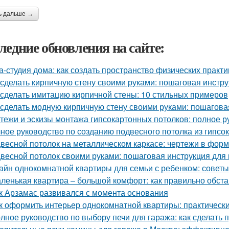
ь дальше →
ледние обновления на сайте:
а-студия дома: как создать пространство физических практи
 сделать кирпичную стену своими руками: пошаговая инстр
 сделать имитацию кирпичной стены: 10 стильных примеров
 сделать модную кирпичную стену своими руками: пошагова
тежи и эскизы монтажа гипсокартонных потолков: полное р
ное руководство по созданию подвесного потолка из гипсок
весной потолок на металлическом каркасе: чертежи в фо
весной потолок своими руками: пошаговая инструкция дл
айн однокомнатной квартиры для семьи с ребенком: советы
ленькая квартира – большой комфорт: как правильно обст
к Арзамас развивался с момента основания
к оформить интерьер однокомнатной квартиры: практически
лное руководство по выбору печи для гаража: как сделать