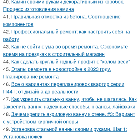
40.
Камин своими руками декоративный из коробок.
Процесс изготовления камина
41.
Правильная отмостка из бетона. Соотношение
компонентов
42.
Профессиональный ремонт: как настроить себя на
работу
43.
Как не сойти с ума во время ремонта. Сэкономьте
время на поездках в строительный магазин
44.
Как сделать круглый годный профит с "колом веси"
45.
Этапы ремонта в новостройке в 2023 году.
Планирование ремонта
46.
Все о вариантах перепланировок квартир серии
П44Т: от дизайна до реальности
47.
Как укрепить стальную ванну, чтобы не шаталась. Как
закрепить ванну: надежные способы, нюансы, лайфхаки
48.
Зачем крепить акриловую ванну к стене. #3: Вариант
с устройством кирпичной опоры
49.
Установка стальной ванны своими руками. Шаг 1:
Установка ножек