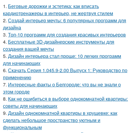
1.
Беговые дорожки и эстетика: как вписать
кардиотренажеры в интерьер, не жертвуя стилем
2.
Создай интерьер мечты: 6 популярных программ для
дизайна
3.
Топ-10 программ для создания красивых интерьеров
4.
Бесплатные 3D-дизайнерские инструменты для
создания вашей мечты
5.
Дизайн интерьера стал проще: 10 легких программ
для начинающих
6.
Скачать Серия 1.045.9-2.00 Выпуск 1: Руководство по
применению
7.
Интересные факты о Белгороде: что вы не знали о
этом городе
8.
Как не ошибиться в выборе однокомнатной квартиры:
советы для начинающих
9.
Дизайн однокомнатной квартиры в хрущевке: как
сделать небольшое пространство уютным и
функциональным