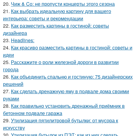
20.
Чиж & Co: не пропусти концерты этого сезона
21.
Как выбрать идеальную картину для вашего
интерьера: советы и рекомендации
22.
Как разместить картины в гостиной: советы
дизайнера
23.
Headlines:
24.
Как красиво разместить картины в гостиной: советы и
идеи
25.
Расскажите о роли железной дороги в развитии
города
26.
Как объединить спальню и гостиную: 75 дизайнерских
решений
27.
Как сделать дренажную яму в подвале дома своими
руками
28.
Как правильно установить дренажный приёмник в
бетонном подвале гаража
29.
Утилизация пятилитровой бутылки: от мусора к
искусству
30.
Утилизация бутылок из ПЭТ: как из них сделать