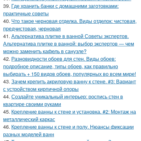
39.
Где хранить банки с домашними заготовками:
практичные советы
40.
Что такое черновая отделка. Виды отделок: чистовая,
предчистовая, черновая
41.
Альтернатива плитке в ванной Советы экспертов.
Альтернатива плитке в ванной: выбор экспертов — чем
можно заменить кафель в санузле?
42.
Разновидности обоев для стен. Виды обоев:
подробное описание, типы обоев, как правильно
выбирать + 150 видов обоев, популярных во всем мире!
43.
Зачем крепить акриловую ванну к стене. #3: Вариант
с устройством кирпичной опоры
44.
Создайте уникальный интерьер: роспись стен в
квартире своими руками
45.
Крепление ванны к стене и установка. #2: Монтаж на
металлический каркас
46.
Крепление ванны к стене и полу. Нюансы фиксации
разных моделей ванн