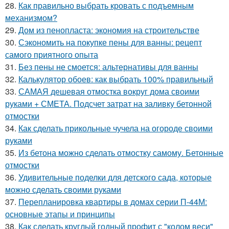
28.
Как правильно выбрать кровать с подъемным
механизмом?
29.
Дом из пенопласта: экономия на строительстве
30.
Сэкономить на покупке пены для ванны: рецепт
самого приятного опыта
31.
Без пены не смоется: альтернативы для ванны
32.
Калькулятор обоев: как выбрать 100% правильный
33.
САМАЯ дешевая отмостка вокруг дома своими
руками + СМЕТА. Подсчет затрат на заливку бетонной
отмостки
34.
Как сделать прикольные чучела на огороде своими
руками
35.
Из бетона можно сделать отмостку самому. Бетонные
отмостки
36.
Удивительные поделки для детского сада, которые
можно сделать своими руками
37.
Перепланировка квартиры в домах серии П-44М:
основные этапы и принципы
38.
Как сделать круглый годный профит с "колом веси"