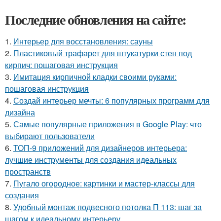
Последние обновления на сайте:
1.
Интерьер для восстановления: сауны
2.
Пластиковый трафарет для штукатурки стен под
кирпич: пошаговая инструкция
3.
Имитация кирпичной кладки своими руками:
пошаговая инструкция
4.
Создай интерьер мечты: 6 популярных программ для
дизайна
5.
Самые популярные приложения в Google Play: что
выбирают пользователи
6.
ТОП-9 приложений для дизайнеров интерьера:
лучшие инструменты для создания идеальных
пространств
7.
Пугало огородное: картинки и мастер-классы для
создания
8.
Удобный монтаж подвесного потолка П 113: шаг за
шагом к идеальному интерьеру