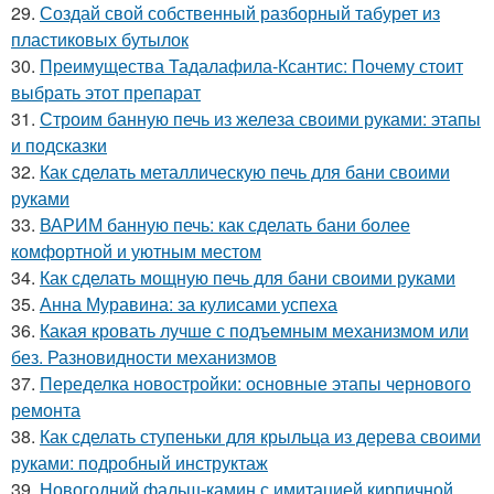
29.
Создай свой собственный разборный табурет из
пластиковых бутылок
30.
Преимущества Тадалафила-Ксантис: Почему стоит
выбрать этот препарат
31.
Строим банную печь из железа своими руками: этапы
и подсказки
32.
Как сделать металлическую печь для бани своими
руками
33.
ВАРИМ банную печь: как сделать бани более
комфортной и уютным местом
34.
Как сделать мощную печь для бани своими руками
35.
Анна Муравина: за кулисами успеха
36.
Какая кровать лучше с подъемным механизмом или
без. Разновидности механизмов
37.
Переделка новостройки: основные этапы чернового
ремонта
38.
Как сделать ступеньки для крыльца из дерева своими
руками: подробный инструктаж
39.
Новогодний фальш-камин с имитацией кирпичной