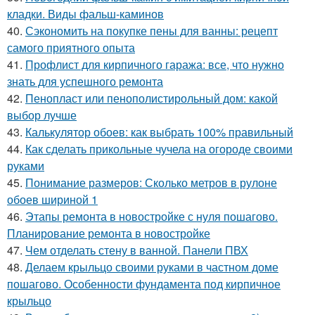
кладки. Виды фальш-каминов
40.
Сэкономить на покупке пены для ванны: рецепт
самого приятного опыта
41.
Профлист для кирпичного гаража: все, что нужно
знать для успешного ремонта
42.
Пенопласт или пенополистирольный дом: какой
выбор лучше
43.
Калькулятор обоев: как выбрать 100% правильный
44.
Как сделать прикольные чучела на огороде своими
руками
45.
Понимание размеров: Сколько метров в рулоне
обоев шириной 1
46.
Этапы ремонта в новостройке с нуля пошагово.
Планирование ремонта в новостройке
47.
Чем отделать стену в ванной. Панели ПВХ
48.
Делаем крыльцо своими руками в частном доме
пошагово. Особенности фундамента под кирпичное
крыльцо