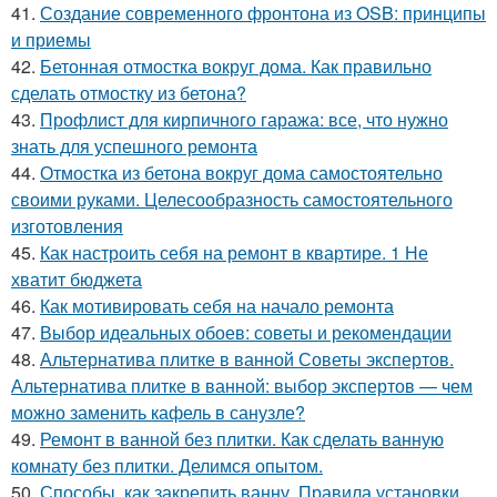
41.
Создание современного фронтона из OSB: принципы
и приемы
42.
Бетонная отмостка вокруг дома. Как правильно
сделать отмостку из бетона?
43.
Профлист для кирпичного гаража: все, что нужно
знать для успешного ремонта
44.
Отмостка из бетона вокруг дома самостоятельно
своими руками. Целесообразность самостоятельного
изготовления
45.
Как настроить себя на ремонт в квартире. 1 Не
хватит бюджета
46.
Как мотивировать себя на начало ремонта
47.
Выбор идеальных обоев: советы и рекомендации
48.
Альтернатива плитке в ванной Советы экспертов.
Альтернатива плитке в ванной: выбор экспертов — чем
можно заменить кафель в санузле?
49.
Ремонт в ванной без плитки. Как сделать ванную
комнату без плитки. Делимся опытом.
50.
Способы, как закрепить ванну. Правила установки