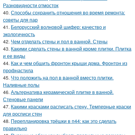
Разновидности отмосток
40.
Способы сохранить отношения во время ремонта:
советы для пар
41.
Белорусский волновой шифер: качество и
экологичность
42.
Чем отделать стены и пол в ванной. Стены
43.
Какими сделать стены в ванной кроме плитки. Плитка
и ее виды
44.
Как и чем обшить фронтон крыши дома. Фронтон из
профнастила
45.
Что положить на пол в ванной вместо плитки.
Наливные полы
46.
Альтернатива керамической плитке в ванной.
Стеновые панели
47.
Какими красками расписать стену. Темперные краски
для росписи стен
48.
Перепланировка трёшки в п44: как это сделать
правильно