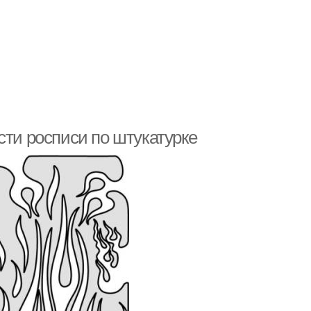
сти росписи по штукатурке