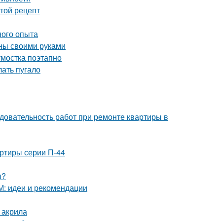
стой рецепт
ного опыта
нны своими руками
тмостка поэтапно
лать пугало
довательность работ при ремонте квартиры в
ртиры серии П-44
ы?
М: идеи и рекомендации
 акрила