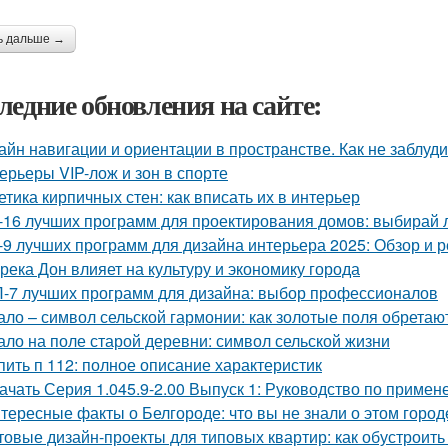
ь дальше →
ледние обновления на сайте:
айн навигации и ориентации в пространстве. Как не заблуд
ерьеры VIP-лож и зон в спорте
етика кирпичных стен: как вписать их в интерьер
-16 лучших программ для проектирования домов: выбирай
-9 лучших программ для дизайна интерьера 2025: Обзор и 
 река Дон влияет на культуру и экономику города
-7 лучших программ для дизайна: выбор профессионалов
ало – символ сельской гармонии: как золотые поля обретаю
ало на поле старой деревни: символ сельской жизни
пить п 112: полное описание характеристик
ачать Серия 1.045.9-2.00 Выпуск 1: Руководство по приме
тересные факты о Белгороде: что вы не знали о этом город
товые дизайн-проекты для типовых квартир: как обустроить