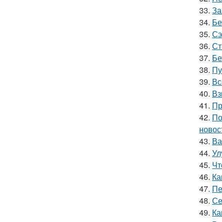
33.
За
34.
Бе
35.
Сэ
36.
Ст
37.
Бе
38.
Пу
39.
Вс
40.
Вз
41.
Пр
42.
По
новос
43.
Ва
44.
Ул
45.
Чт
46.
Ка
47.
Пе
48.
Се
49.
Ка