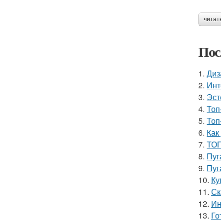
читат
Пос
1.
Диз
2.
Инт
3.
Эст
4.
Топ
5.
Топ
6.
Как
7.
ТОП
8.
Пуг
9.
Пуг
10.
Ку
11.
Ск
12.
Ин
13.
Го