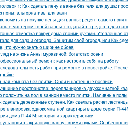
головок 1: Как сделать пену в ванне без геля для душа: про
з пены: альтернативы для ванн
кономить на покупке пены для ванны: рецепт самого прият
аньте мастером своей ванны: создавайте средства для ва
тонная отмостка вокруг дома своими руками. Утепленная о
гало для сада и огорода. Защитим свой огород, или Как сде
е, что нужно знать о ширине обоев
гляд на жизнь Анны муравиной: богатство осени
офессиональный ремонт: как настроить себя на работу
следовательность работ при ремонте в новостройке. После
тройке
нная комната без плитки. Обои и настенные росписи
учшение пространства: перепланировка двухкомнатной ква
о положить на пол в ванной вместо плитки. Наливные полы
к сделать деревянные ступени. Как сделать расчет лестниц
репланировка однокомнатной квартиры в доме серии П-44
рия дома П-44 М: история и характеристики
к установить акриловую ванну своими руками. Особенности