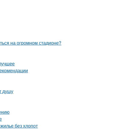
иться на огромном стадионе?
 лучшее
рекомендации
т душу
нению
е
 жилье без хлопот