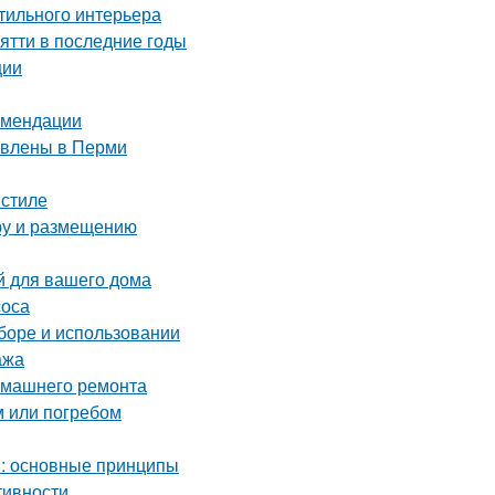
стильного интерьера
ятти в последние годы
ции
комендации
тавлены в Перми
 стиле
ору и размещению
й для вашего дома
соса
ыборе и использовании
ажа
домашнего ремонта
м или погребом
м: основные принципы
тивности