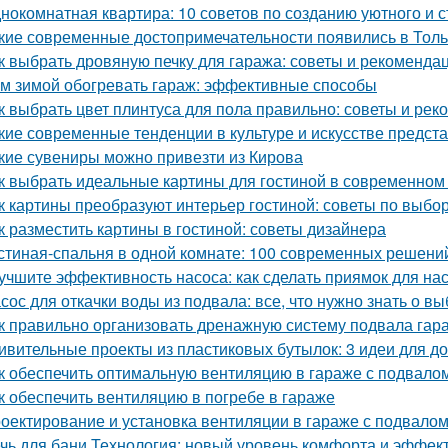
нокомнатная квартира: 10 советов по созданию уютного и 
кие современные достопримечательности появились в Толь
к выбрать дровяную печку для гаража: советы и рекоменда
м зимой обогревать гараж: эффективные способы
к выбрать цвет плинтуса для пола правильно: советы и ре
кие современные тенденции в культуре и искусстве предс
кие сувениры можно привезти из Кирова
к выбрать идеальные картины для гостиной в современном
к картины преобразуют интерьер гостиной: советы по выб
к разместить картины в гостиной: советы дизайнера
стиная-спальня в одной комнате: 100 современных решени
учшите эффективность насоса: как сделать приямок для на
сос для откачки воды из подвала: все, что нужно знать о в
к правильно организовать дренажную систему подвала гар
ивительные проекты из пластиковых бутылок: 3 идеи для 
к обеспечить оптимальную вентиляцию в гараже с подвало
к обеспечить вентиляцию в погребе в гараже
оектирование и установка вентиляции в гараже с подвало
чь для бани Технология: новый уровень комфорта и эффек