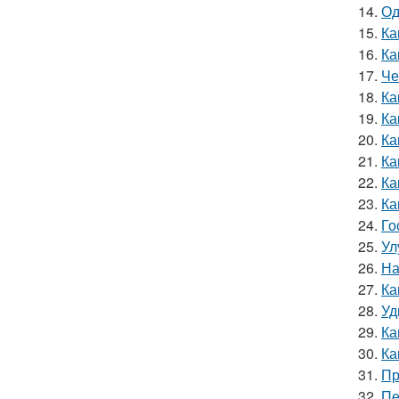
14.
Од
15.
Ка
16.
Ка
17.
Че
18.
Ка
19.
Ка
20.
Ка
21.
Ка
22.
Ка
23.
Ка
24.
Го
25.
Ул
26.
На
27.
Ка
28.
Уд
29.
Ка
30.
Ка
31.
Пр
32.
Пе