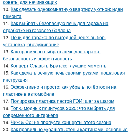
советы для начинающих
10.
Как сделать однокомнатную квартиру уютной: идеи
ремонта
11.
Как выбрать безопасную печь для гаража на
отработке из газового баллона
12.
Печи для гаража по выгодной цене: выбор,
установка, обслуживание
13.
Как правильно выбрать печь для гаража:
безопасность и эффективность
14.
Концерт Славы в Братске: лучшие моменты
15.
Как сделать вечную печь своими руками: пошаговая
инструкция
16.
Эффективно и просто: как убрать потёртости на
пластике в автомобиле
17.
Полировка пластика пастой ГОИ: шаг за шагом
18.
Топ-5 модных плинтусов 2025: что выбрать для
современного интерьера
19.
Чиж & Co: не пропусти концерты этого сезона
20.
Как правильно украшать стены картинами: основные