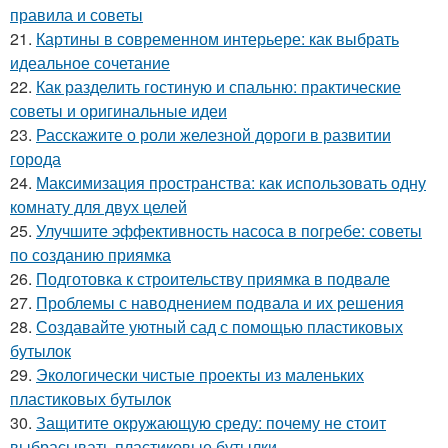
правила и советы
21.
Картины в современном интерьере: как выбрать
идеальное сочетание
22.
Как разделить гостиную и спальню: практические
советы и оригинальные идеи
23.
Расскажите о роли железной дороги в развитии
города
24.
Максимизация пространства: как использовать одну
комнату для двух целей
25.
Улучшите эффективность насоса в погребе: советы
по созданию приямка
26.
Подготовка к строительству приямка в подвале
27.
Проблемы с наводнением подвала и их решения
28.
Создавайте уютный сад с помощью пластиковых
бутылок
29.
Экологически чистые проекты из маленьких
пластиковых бутылок
30.
Защитите окружающую среду: почему не стоит
выбрасывать пластиковые бутылки