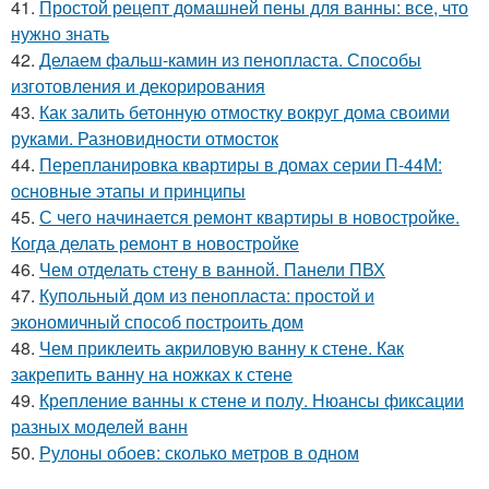
41.
Простой рецепт домашней пены для ванны: все, что
нужно знать
42.
Делаем фальш-камин из пенопласта. Способы
изготовления и декорирования
43.
Как залить бетонную отмостку вокруг дома своими
руками. Разновидности отмосток
44.
Перепланировка квартиры в домах серии П-44М:
основные этапы и принципы
45.
С чего начинается ремонт квартиры в новостройке.
Когда делать ремонт в новостройке
46.
Чем отделать стену в ванной. Панели ПВХ
47.
Купольный дом из пенопласта: простой и
экономичный способ построить дом
48.
Чем приклеить акриловую ванну к стене. Как
закрепить ванну на ножках к стене
49.
Крепление ванны к стене и полу. Нюансы фиксации
разных моделей ванн
50.
Рулоны обоев: сколько метров в одном