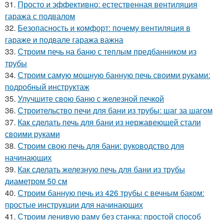
31.
Просто и эффективно: естественная вентиляция
гаража с подвалом
32.
Безопасность и комфорт: почему вентиляция в
гараже и подвале гаража важна
33.
Строим печь на баню с теплым предбанником из
трубы
34.
Строим самую мощную банную печь своими руками:
подробный инструктаж
35.
Улучшите свою баню с железной печкой
36.
Строительство печи для бани из трубы: шаг за шагом
37.
Как сделать печь для бани из нержавеющей стали
своими руками
38.
Строим свою печь для бани: руководство для
начинающих
39.
Как сделать железную печь для бани из трубы
диаметром 50 см
40.
Строим банную печь из 426 трубы с вечным баком:
простые инструкции для начинающих
41.
Строим ленивую раму без станка: простой способ