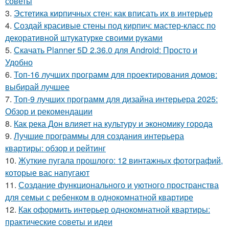
советы
3.
Эстетика кирпичных стен: как вписать их в интерьер
4.
Создай красивые стены под кирпич: мастер-класс по
декоративной штукатурке своими руками
5.
Скачать Planner 5D 2.36.0 для Android: Просто и
Удобно
6.
Топ-16 лучших программ для проектирования домов:
выбирай лучшее
7.
Топ-9 лучших программ для дизайна интерьера 2025:
Обзор и рекомендации
8.
Как река Дон влияет на культуру и экономику города
9.
Лучшие программы для создания интерьера
квартиры: обзор и рейтинг
10.
Жуткие пугала прошлого: 12 винтажных фотографий,
которые вас напугают
11.
Создание функционального и уютного пространства
для семьи с ребенком в однокомнатной квартире
12.
Как оформить интерьер однокомнатной квартиры:
практические советы и идеи