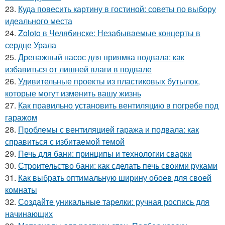
23.
Куда повесить картину в гостиной: советы по выбору
идеального места
24.
Zoloto в Челябинске: Незабываемые концерты в
сердце Урала
25.
Дренажный насос для приямка подвала: как
избавиться от лишней влаги в подвале
26.
Удивительные проекты из пластиковых бутылок,
которые могут изменить вашу жизнь
27.
Как правильно установить вентиляцию в погребе под
гаражом
28.
Проблемы с вентиляцией гаража и подвала: как
справиться с избитаемой темой
29.
Печь для бани: принципы и технологии сварки
30.
Строительство бани: как сделать печь своими руками
31.
Как выбрать оптимальную ширину обоев для своей
комнаты
32.
Создайте уникальные тарелки: ручная роспись для
начинающих