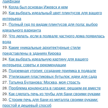
лайфхаки
19.
Когда был основан Ижевск и кем
20.
Как выбрать идеальный цвет плинтусов для вашего
интерьера
21.
Полный гид по видам плинтусов для пола: выбор
идеального варианта
22.
Что делать, если в подвале частного дома появилась
вода
23.
Какие уникальные архитектурные стили
представлены в зданиях Кирова
24.
Как выбрать идеальную картину для вашего
интерьера: советы и рекомендации
25.
Подземная утопия: создание приямка в подвале
26.
Утилизация пластиковых бутылок: идеи для сада
27.
Татьяна Буланова: Москва, моя страсть
28.
Проблема конденсата в гараже: решаем ее вместе
29.
Как сделать печь из трубы для бани своими руками
30.
Строим печь для бани из металла своими руками:
простой и дешевый способ