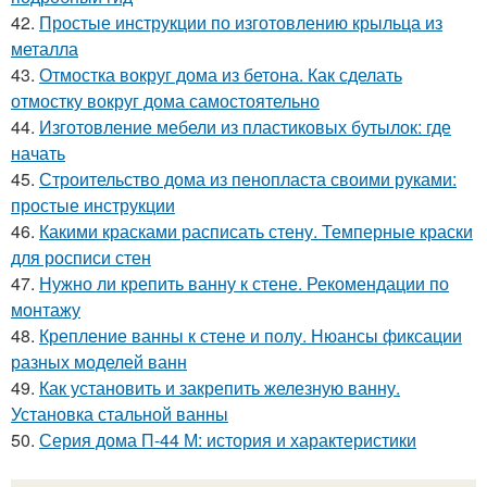
42.
Простые инструкции по изготовлению крыльца из
металла
43.
Отмостка вокруг дома из бетона. Как сделать
отмостку вокруг дома самостоятельно
44.
Изготовление мебели из пластиковых бутылок: где
начать
45.
Строительство дома из пенопласта своими руками:
простые инструкции
46.
Какими красками расписать стену. Темперные краски
для росписи стен
47.
Нужно ли крепить ванну к стене. Рекомендации по
монтажу
48.
Крепление ванны к стене и полу. Нюансы фиксации
разных моделей ванн
49.
Как установить и закрепить железную ванну.
Установка стальной ванны
50.
Серия дома П-44 М: история и характеристики