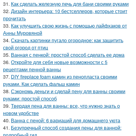
31.
Как сделать железную печь для бани своими руками
32.
Дизайн интерьера: 10 бестселлеров, которые стоит
прочитать
33.
Как улучшить свою жизнь с помощью лайфхаков от
Анны Муровяной
34.
Скачать картинки пугало огородное: как защитить
свой огород от птиц
35.
Ванная с пенкой: простой способ сделать ее дома
36.
Откройте для себя новые возможности с 5
рецептами пенной ванны
37.
DIY fireplace foam камин из пенопласта своими
руками. Как сделать фальш камин
38.
Сэкономь деньги и сделай пену для ванны своими
руками: простой способ
39.
Твердая пена для ванны: все, что нужно знать о
новом удобстве
40.
Ванна с пеной: 6 вариаций для домашнего уюта
41.
Безупречный способ создания пены для ванной:
подробный гид