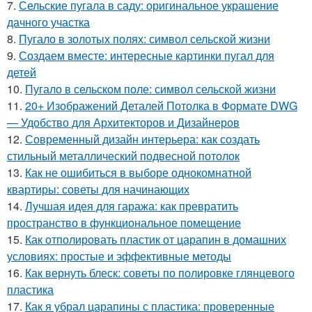
7.
Сельские пугала в саду: оригинальное украшение
дачного участка
8.
Пугало в золотых полях: символ сельской жизни
9.
Создаем вместе: интересные картинки пугал для
детей
10.
Пугало в сельском поле: символ сельской жизни
11.
20+ Изображений Деталей Потолка в Формате DWG
— Удобство для Архитекторов и Дизайнеров
12.
Современный дизайн интерьера: как создать
стильный металлический подвесной потолок
13.
Как не ошибиться в выборе однокомнатной
квартиры: советы для начинающих
14.
Лучшая идея для гаража: как превратить
пространство в функциональное помещение
15.
Как отполировать пластик от царапин в домашних
условиях: простые и эффективные методы
16.
Как вернуть блеск: советы по полировке глянцевого
пластика
17.
Как я убрал царапины с пластика: проверенные