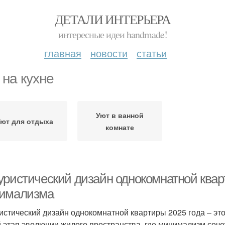
ДЕТАЛИ ИНТЕРЬЕРА
интересные идеи handmade!
главная
новости
статьи
 на кухне
Уют в ванной
ют для отдыха
комнате
уристический дизайн однокомнатной квар
имализма
истический дизайн однокомнатной квартиры 2025 года – эт
 этап эволюции жилого пространства, где минимализм соче