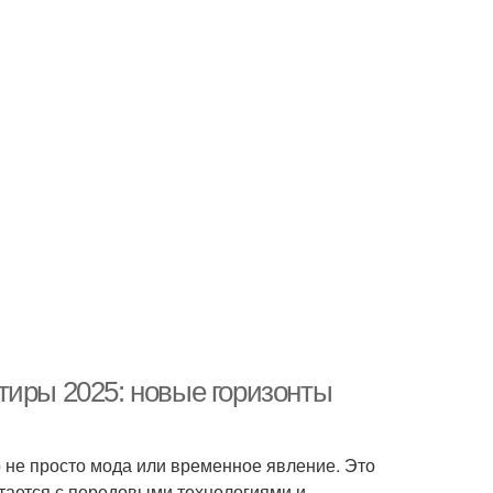
тиры 2025: новые горизонты
о не просто мода или временное явление. Это
тается с передовыми технологиями и