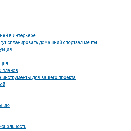
аней в интерьере
гут спланировать домашний спортзал мечты
рукция
кция
х планов
е инструменты для вашего проекта
тей
нению
иональность