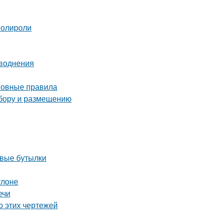
полироли
аводнения
сновные правила
ыбору и размещению
овые бутылки
улоне
ечи
ю этих чертежей