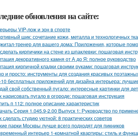
ледние обновления на сайте:
ерьеры VIP-лож и зон в спорте
ртивный шик: сочетание кожи, металла и технологичных тк
житал-тренер для вашего дома: Приложения, которые помо
 сделать кирпичики на стене из шпаклевки: пошаговая инст
тация декоративного камня от А до Я: полное руководство
тация кирпичной кладки своими руками: пошаговая инстру
ко и просто: инструменты для создания красивых поэтажны
-10 бесплатных приложений для дизайна интерьера: лучши
дай свой собственный пугало: интересные картинки для де
к нарисовать пугало в огороде: пошаговая инструкция
пить п 112: полное описание характеристик
ачать Серия 1.045.9-2.00 Выпуск 1: Руководство по приме
к сделать студию уютной: 8 практических советов
кие парки Москвы лучше всего подходят для пикников
временный интерьер 1-комнатной квартиры: стиль и функц