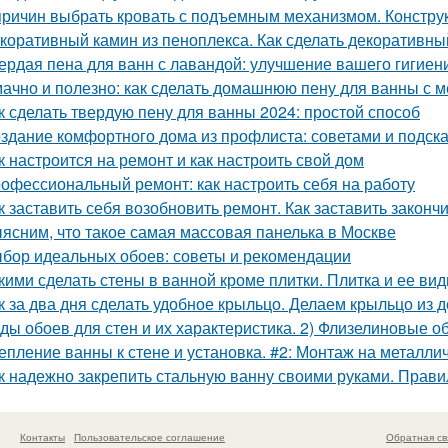
причин выбрать кровать с подъемным механизмом. Констру
коративный камин из пеноплекса. Как сделать декоративны
ердая пена для ванн с лавандой: улучшение вашего гигиен
ачно и полезно: как сделать домашнюю пену для ванны с 
к сделать твердую пену для ванны 2024: простой способ
здание комфортного дома из профлиста: советами и подск
к настроится на ремонт и как настроить свой дом
офессиональный ремонт: как настроить себя на работу
к заставить себя возобновить ремонт. Как заставить законч
ясним, что такое самая массовая панелька в Москве
бор идеальных обоев: советы и рекомендации
кими сделать стены в ванной кроме плитки. Плитка и ее ви
к за два дня сделать удобное крыльцо. Делаем крыльцо из 
ды обоев для стен и их характеристика. 2) Флизелиновые о
епление ванны к стене и установка. #2: Монтаж на металли
к надежно закрепить стальную ванну своими руками. Прави
Контакты
Пользовательское соглашение
Обратная св