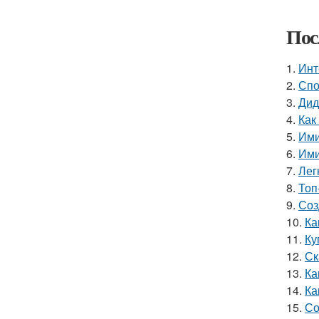
Пос
1.
Инт
2.
Спо
3.
Дид
4.
Как
5.
Ими
6.
Ими
7.
Лег
8.
Топ
9.
Соз
10.
Ка
11.
Ку
12.
Ск
13.
Ка
14.
Ка
15.
Со