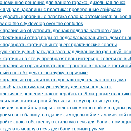
ономичное решение для вашего гаража: дизельная печка
к я убрал царапины с пластика: проверенные лайфхаки
к удалить царапины с пластика салона автомобиля: выбор 
w did the city develop over the centuries
к правильно обустроить дренаж подвала частного дома
фективный отвод воды от подвала: как защитить дом от н
к подобрать картину в интерьер: практические советы
кую картину выбрать для зала над диваном по фен-шуй: о
к картины на стену преобразят ваш интерьер: советы по в
к правильно организовать пространство в спальне-гостиной
ный способ сделать опалубку в приямке
к правильно организовать дренаж подвала частного дома
к выбрать оптимальную глубину для ямы под насос
ологичное решение: как переработать 5-литровые пластик
илизация пятилитровой бутылки: от мусора к искусству
ои для вашей квартиры: сколько их можно найти в одном р
роим свою банину: создание самодельной металлической п
ройте свою собственную стальную печь для бани с помощь
к сделать мощную печь для бани своими руками