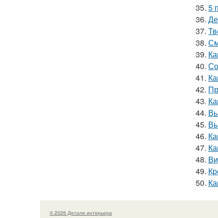
35.
5 
36.
Де
37.
Тв
38.
См
39.
Ка
40.
Со
41.
Ка
42.
Пр
43.
Ка
44.
Вы
45.
Вы
46.
Ка
47.
Ка
48.
Ви
49.
Кр
50.
Ка
© 2026 Детали интерьера