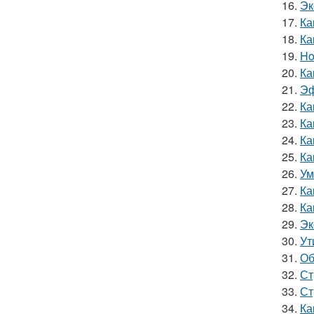
16.
Эк
17.
Ка
18.
Ка
19.
Ho
20.
Ка
21.
Эф
22.
Ка
23.
Ка
24.
Ка
25.
Ка
26.
Ум
27.
Ка
28.
Ка
29.
Эк
30.
Ут
31.
Об
32.
Ст
33.
Ст
34.
Ка