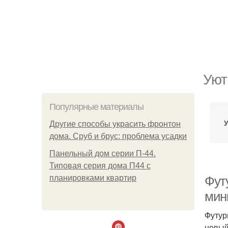
Уют
Популярные материалы
У
Другие способы украсить фронтон
дома. Сруб и брус: проблема усадки
Панельный дом серии П-44.
Типовая серия дома П44 с
планировками квартир
Фут
мин
Футур
новый