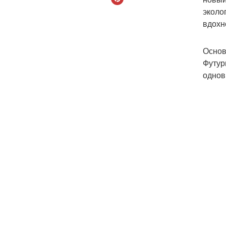
эколо
вдохн
Основ
Футур
однов