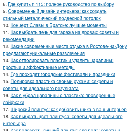
8.
Где купить п 113: полное руководство по выбору
9.
Современный дизайн интерьера: как создать
стильный металлический подвесной потолок
10.
Концерт Славы в Братске: лучшие моменты
11.
Как выбрать печь для гаража на дровах: советы и
рекомендации
12.
Какие современные места отдыха в Ростове-на-Дону
предлагают уникальные развлечения
13.
Как отполировать пластик и удалить царапины:
простые и эффективные методы
14.
Где проходят городские фестивали и праздники
15.
Полировка пластика своими руками: секреты и
советы для идеального результата
16.
Как я убрал царапины с пластика: проверенные
лайфхаки
17.
Широкий плинтус: как добавить шика в ваш интерьер
18.
Как выбрать цвет плинтуса: советы для идеального
интерьера
19.
Как подобрать лучший плинтус для пола: советы и