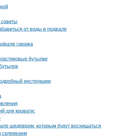
иной
 советы
бавиться от воды в подвале
одвале гаража
пластиковые бутылки
 бутылок
 подробный инструкцию
а
овления
й для кровати:
е
угало шедевром, которым будут восхищаться
о склеиваем