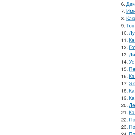
6.
Дек
7.
Ими
8.
Как
9.
Топ
10.
Лу
11.
Ка
12.
Го
13.
Ди
14.
Ус
15.
Пе
16.
Ка
17.
Эк
18.
Ка
19.
Ка
20.
Ле
21.
Ка
22.
По
23.
По
24.
По