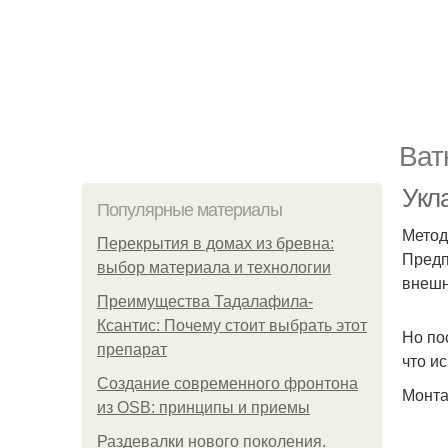
Ват
Укл
Популярные материалы
Метод
Перекрытия в домах из бревна:
Предп
выбор материала и технологии
внешн
Преимущества Тадалафила-
Ксантис: Почему стоит выбрать этот
Но по
препарат
что и
Создание современного фронтона
Монта
из OSB: принципы и приемы
Раздевалки нового поколения.