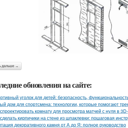
ь дальше →
ледние обновления на сайте:
ртивный уголок для детей: безопасность, функциональност
ый дом для спортсмена: технологии, которые помогают тре
 спроектировать комнату для просмотра матчей с нуля в 3D
 сделать кирпичики на стене из шпаклевки: пошаговая инст
тация декоративного камня от А до Я: полное руководство