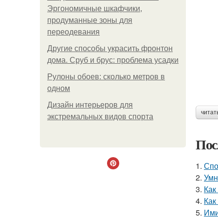
Эргономичные шкафчики,
продуманные зоны для
переодевания
Другие способы украсить фронтон
дома. Сруб и брус: проблема усадки
Рулоны обоев: сколько метров в
одном
Дизайн интерьеров для
читат
экстремальных видов спорта
Пос
1.
Спо
2.
Умн
3.
Как
4.
Как
5.
Ими