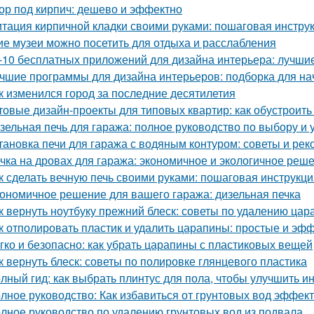
ор под кирпич: дешево и эффектно
тация кирпичной кладки своими руками: пошаговая инстру
ие музеи можно посетить для отдыха и расслабления
-10 бесплатных приложений для дизайна интерьера: лучши
чшие программы для дизайна интерьеров: подборка для н
к изменился город за последние десятилетия
товые дизайн-проекты для типовых квартир: как обустроить
зельная печь для гаража: полное руководство по выбору и 
тановка печи для гаража с водяным контуром: советы и ре
чка на дровах для гаража: экономичное и экологичное реш
к сделать вечную печь своими руками: пошаговая инструкци
ономичное решение для вашего гаража: дизельная печка
к вернуть ноутбуку прежний блеск: советы по удалению цар
к отполировать пластик и удалить царапины: простые и э
гко и безопасно: как убрать царапины с пластиковых вещей
к вернуть блеск: советы по полировке глянцевого пластика
лный гид: как выбрать плинтус для пола, чтобы улучшить и
лное руководство: Как избавиться от грунтовых вод эффек
лное руководство по удалению грунтовых вод из подвала