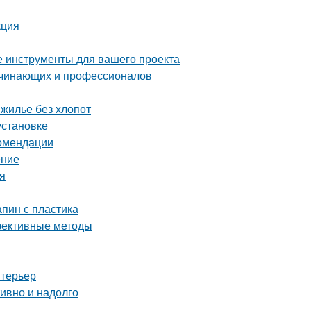
кция
е инструменты для вашего проекта
ачинающих и профессионалов
 жилье без хлопот
установке
комендации
ение
я
апин с пластика
ффективные методы
нтерьер
тивно и надолго