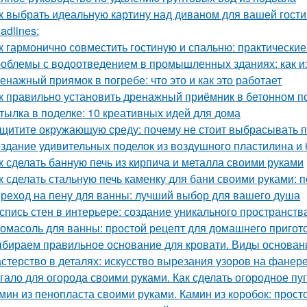
к выбрать идеальную картину над диваном для вашей гост
adlines:
к гармонично совместить гостиную и спальню: практические
облемы с водоотведением в промышленных зданиях: как из
енажный приямок в погребе: что это и как это работает
к правильно установить дренажный приёмник в бетонном п
тылка в поделке: 10 креативных идей для дома
щитите окружающую среду: почему не стоит выбрасывать 
здание удивительных поделок из воздушного пластилина и
к сделать банную печь из кирпича и металла своими руками
к сделать стальную печь каменку для бани своими руками:
реход на пену для ванны: лучший выбор для вашего душа
спись стен в интерьере: создание уникального пространств
омасоль для ванны: простой рецепт для домашнего пригот
бираем правильное основание для кровати. Виды основани
стерство в деталях: искусство вырезания узоров на фанер
гало для огорода своими руками. Как сделать огородное п
мин из пенопласта своими руками. Камин из коробок: прост