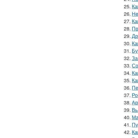
25.
Ка
26.
He
27.
Ка
28.
Пр
29.
Др
30.
Ка
31.
Бу
32.
За
33.
Со
34.
Ка
35.
Ка
36.
Пе
37.
Ро
38.
Ар
39.
Вы
40.
Ма
41.
Пу
42.
Ка