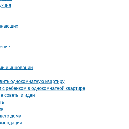
укция
чинающих
шение
ии и инновации
авить однокомнатную квартиру
и с ребенком в однокомнатной квартире
е советы и идеи
ть
ек
ашего дома
комендации