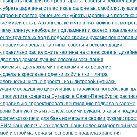
к выбрать печь для обогрева гаража: советы и рекомендаци
к убрать царапины с пластика в салоне автомобиля: лучши
строе и простое решение: как убрать царапины с пластика
кие музеи есть в Архангельске и что в них можно посмотрет
чему плинтус необходим под ламинат и как его правильно 
енаж грунтовых вод в подвале своими руками: пошаговая 
к правильно вешать картины: советы и рекомендации
к правильно расположить картины на стене: советы дизайн
двал под домом: лучшие способы засыпания
облемы с дренажными приямками и их решение
к сделать красивые поделки из бутылки 1 литра
ологически чистые проекты из 5-литровой бутылки
учшите воздушную циркуляцию в гаражном погребе: как пр
 пропустите концерты Бутырки в Санкт-Петербурге: распис
к правильно спроектировать вентиляцию подвала в гараже
роим банную печь из железа своими руками: этапы и подска
роительство печи для бань из металла своими руками: про
РИМ банную печь: как сделать бани более комфортной и у
мой и стройматериалы: основные правила хранения