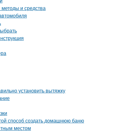
и
е методы и средства
 автомобиля
ь
выбрать
инструкция
ера
авильно установить вытяжку
ание
зки
стой способ создать домашнюю баню
ютным местом