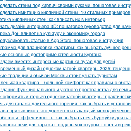
 сделать стены под кирпич своими руками: пошаговая инстр
 сделать имитацию кирпичной стены: 10 стильных примеров
етика кирпичных стен: как вписать их в интерьер
чать дизайн интерьера 3D: пошаговое руководство для на
 река Дон влияет на культуру и экономику города
 опубликовать статью в App Store: пошаговая инструкция
грамма для планировки квартиры: как выбрать лучшее ре
кие основные достопримечательности Кургана
здаем вместе: интересные картинки пугал для детей
временный дизайн однокомнатной квартиры 2025: тенденц
кие традиции и обычаи Москвы стоит узнать туристам
ленькая квартира – большой комфорт: как правильно обст
здание функционального и уютного пространства для семь
к оформить интерьер однокомнатной квартиры: практически
чь для гаража длительного горения: как выбрать и установи
ава призывников: что должен знать каждый молодой челов
обство и эффективность: как выбрать печь буржуйку для в
тановка печи для гаража с водяным контуром: советы и ре