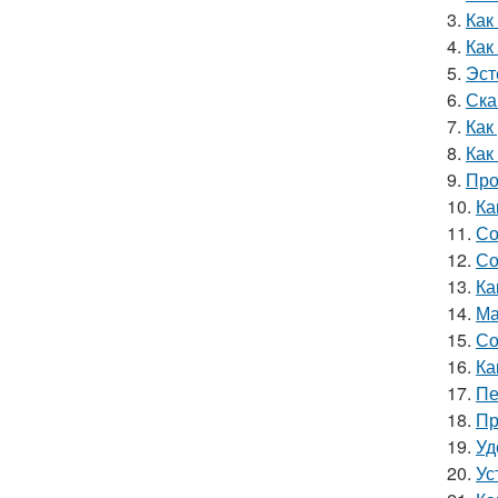
3.
Как
4.
Как
5.
Эст
6.
Ска
7.
Как
8.
Как
9.
Про
10.
Ка
11.
Со
12.
Со
13.
Ка
14.
Ма
15.
Со
16.
Ка
17.
Пе
18.
Пр
19.
Уд
20.
Ус