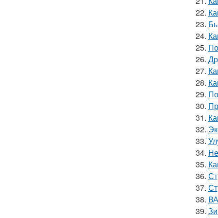
21.
Ка
22.
Ка
23.
Бы
24.
Ка
25.
По
26.
Др
27.
Ка
28.
Ка
29.
По
30.
Пр
31.
Ка
32.
Эк
33.
Ул
34.
Не
35.
Ка
36.
Ст
37.
Ст
38.
ВА
39.
Зи