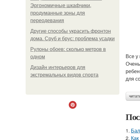
Эргономичные шкафчики,
продуманные зоны для
переодевания
Другие способы украсить фронтон
дома. Сруб и брус: проблема усадки
Рулоны обоев: сколько метров в
Все у
одном
Очень
Дизайн интерьеров для
ребен
экстремальных видов спорта
для с
читат
Пос
1.
Бал
2.
Как