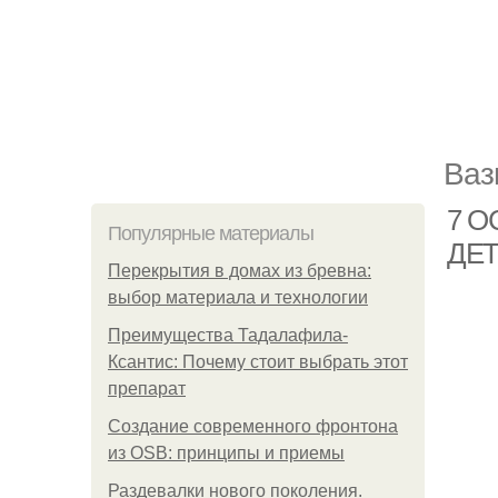
Ваз
7 О
Популярные материалы
ДЕ
Перекрытия в домах из бревна:
выбор материала и технологии
Преимущества Тадалафила-
Ксантис: Почему стоит выбрать этот
препарат
Создание современного фронтона
из OSB: принципы и приемы
Раздевалки нового поколения.