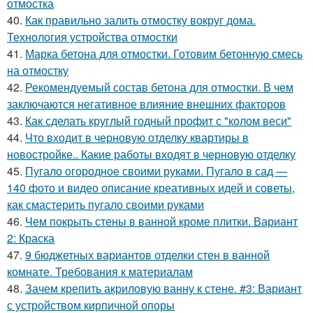
отмостка
40.
Как правильно залить отмостку вокруг дома.
Технология устройства отмостки
41.
Марка бетона для отмостки. Готовим бетонную смесь
на отмостку
42.
Рекомендуемый состав бетона для отмостки. В чем
заключаются негативное влияние внешних факторов
43.
Как сделать круглый годный профит с "колом веси"
44.
Что входит в черновую отделку квартиры в
новостройке.. Какие работы входят в черновую отделку
45.
Пугало огородное своими руками. Пугало в сад —
140 фото и видео описание креативных идей и советы,
как смастерить пугало своими руками
46.
Чем покрыть стены в ванной кроме плитки. Вариант
2: Краска
47.
9 бюджетных вариантов отделки стен в ванной
комнате. Требования к материалам
48.
Зачем крепить акриловую ванну к стене. #3: Вариант
с устройством кирпичной опоры