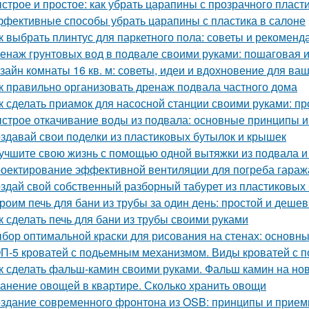
строе и простое: как убрать царапины с прозрачного пласт
фективные способы убрать царапины с пластика в салоне
к выбрать плинтус для паркетного пола: советы и рекоменд
енаж грунтовых вод в подвале своими руками: пошаговая 
зайн комнаты 16 кв. м: советы, идеи и вдохновение для ва
к правильно организовать дренаж подвала частного дома
к сделать приамок для насосной станции своими руками: пр
строе откачивание воды из подвала: основные принципы 
здавай свои поделки из пластиковых бутылок и крышек
учшите свою жизнь с помощью одной вытяжки из подвала и
оектирование эффективной вентиляции для погреба гараж
здай свой собственный разборный табурет из пластиковых
роим печь для бани из трубы за один день: простой и деше
к сделать печь для бани из трубы своими руками
бор оптимальной краски для рисования на стенах: основн
П-5 кроватей с подьемным механизмом. Виды кроватей с
к сделать фальш-камин своими руками. Фальш камин на нов
анение овощей в квартире. Сколько хранить овощи
здание современного фронтона из OSB: принципы и прие