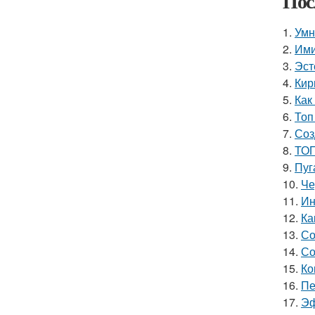
Пос
1.
Умн
2.
Ими
3.
Эст
4.
Кир
5.
Как
6.
Топ
7.
Соз
8.
ТОП
9.
Пуг
10.
Че
11.
Ин
12.
Ка
13.
Со
14.
Со
15.
Ко
16.
Пе
17.
Эф