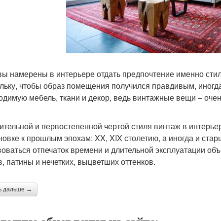
вы намерены в интерьере отдать предпочтение именно стил
льку, чтобы образ помещения получился правдивым, иногд
одимую мебель, ткани и декор, ведь винтажные вещи – очен
.
ительной и первостепенной чертой стиля винтаж в интерье
новке к прошлым эпохам: XX, XIX столетию, а иногда и ста
воваться отпечаток времени и длительной эксплуатации объ
в, патины и нечетких, выцветших оттенков.
ь дальше →