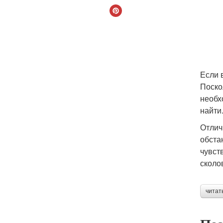
Если 
Поско
необх
найти
Отлич
обста
чувст
сколо
читат