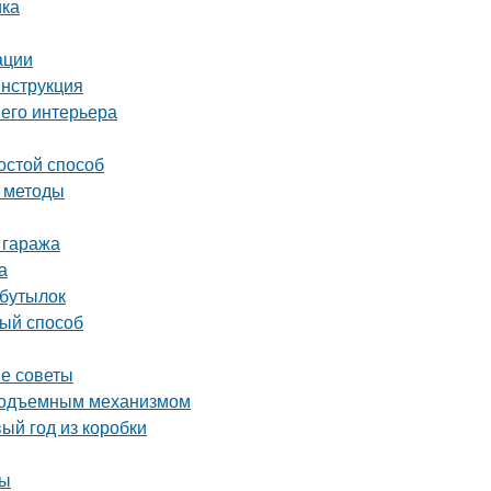
ика
ации
инструкция
шего интерьера
остой способ
и методы
 гаража
а
 бутылок
вый способ
ые советы
 подъемным механизмом
ый год из коробки
мы