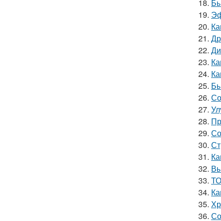
18.
Бы
19.
Эф
20.
Ка
21.
Др
22.
Ди
23.
Ка
24.
Ка
25.
Бы
26.
Со
27.
Ул
28.
Пр
29.
Со
30.
Ст
31.
Ка
32.
Вы
33.
ТО
34.
Ка
35.
Хр
36.
Со