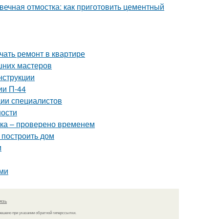
вечная отмостка: как приготовить цементный
ачать ремонт в квартире
шних мастеров
нструкции
ии П-44
ии специалистов
ности
тка – проверено временем
 построить дом
м
ами
язь
решено при указании обратной гиперссылки.