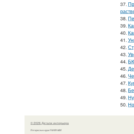
37.
Пр
раств
38.
Пе
39.
Ка
40.
Ка
41.
Ун
42.
Ст
43.
Ув
44.
БЮ
45.
Де
46.
Че
47.
Ку
48.
Бе
49.
Ну
50.
Но
© 2026 Детали интерьера
Интересные идеи Handmade!