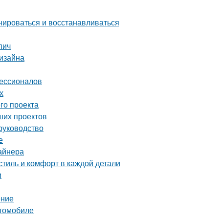
нироваться и восстанавливаться
пич
дизайна
фессионалов
х
го проекта
ших проектов
руководство
е
айнера
тиль и комфорт в каждой детали
и
ение
втомобиле