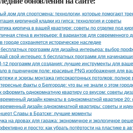
ледние обновления на сайте:
ый дом для спортсмена: технологии, которые помогают тре
тация кирпичной кладки из гипса: технология и советы
етика кирпича в вашей квартире: советы по отделке под кир
пичная стена в интерьере: 8 вариантов для современного 
 в городе сохраняется историческое наследие
 бесплатных программ для дизайна интерьера: выбор про
дай свой интерьер: 5 бесплатных программ для начинающи
-12 программ для создания: лучшие инструменты для ваше
ало в пшеничном поле: красивые PNG изображения для ва
ртежи и эскизы монтажа гипсокартонных потолков: полное 
тересные факты о Белгороде: что вы не знали о этом город
к оформить однокомнатную квартиру со вкусом: советы диз
временный дизайн комнаты в однокомнатной квартире 20: с
временный дизайн однокомнатной квартиры: советы и иде
нцерт Славы в Братске: лучшие моменты
чка на дровах для гаража: экономичное и экологичное реш
фективно и просто: как убрать потёртости на пластике в а