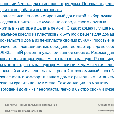
опорции бетона для отмостки вокруг дома. Прочная и долго
ор и какие добавки использовать
нопласт или пенополистирольный дом: какой выбор лучше
к сделать прикольные чучела на огороде своими руками
к жить в квартире и делать ремонт. С каких комнат лучше н
икальное кресло из пластиковых бутылок: рецепт для дома
роительство дома из пенопласта своими руками: простые и
еличение площади жилья: объединение квартир в доме сер
ДЖЕТНЫЙ ремонт в ужасной ванной своими.. Рекомендац
коративная штукатурка вместо плитки в ванную.. Разновид
м можно отделать ванную кроме плитки. Керамическая пли
польный дом из пенопласта: простой и экономичный способ
зопасность и комфорт в вашем доме с резервным питание
жно ли крепить ванну к стене. Рекомендации по монтажу
вогодний домик из пенопласта: легко и быстро своими рук
Контакты
Пользовательское соглашение
Обратная св
Политика конфидециальности
Копирование раз