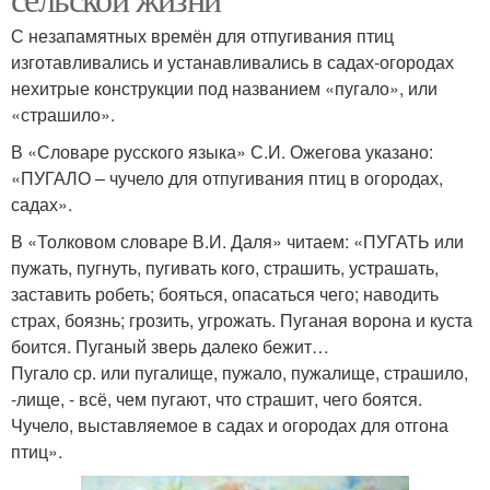
С незапамятных времён для отпугивания птиц
изготавливались и устанавливались в садах-огородах
нехитрые конструкции под названием «пугало», или
«страшило».
В «Словаре русского языка» С.И. Ожегова указано:
«ПУГАЛО – чучело для отпугивания птиц в огородах,
садах».
В «Толковом словаре В.И. Даля» читаем: «ПУГАТЬ или
пужать, пугнуть, пугивать кого, страшить, устрашать,
заставить робеть; бояться, опасаться чего; наводить
страх, боязнь; грозить, угрожать. Пуганая ворона и куста
боится. Пуганый зверь далеко бежит…
Пугало ср. или пугалище, пужало, пужалище, страшило,
-лище, - всё, чем пугают, что страшит, чего боятся.
Чучело, выставляемое в садах и огородах для отгона
птиц».