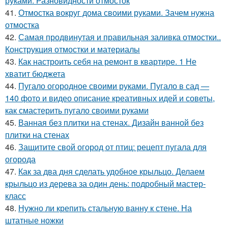
руками. Разновидности отмосток
41.
Отмостка вокруг дома своими руками. Зачем нужна
отмостка
42.
Самая продвинутая и правильная заливка отмостки..
Конструкция отмостки и материалы
43.
Как настроить себя на ремонт в квартире. 1 Не
хватит бюджета
44.
Пугало огородное своими руками. Пугало в сад —
140 фото и видео описание креативных идей и советы,
как смастерить пугало своими руками
45.
Ванная без плитки на стенах. Дизайн ванной без
плитки на стенах
46.
Защитите свой огород от птиц: рецепт пугала для
огорода
47.
Как за два дня сделать удобное крыльцо. Делаем
крыльцо из дерева за один день: подробный мастер-
класс
48.
Нужно ли крепить стальную ванну к стене. На
штатные ножки