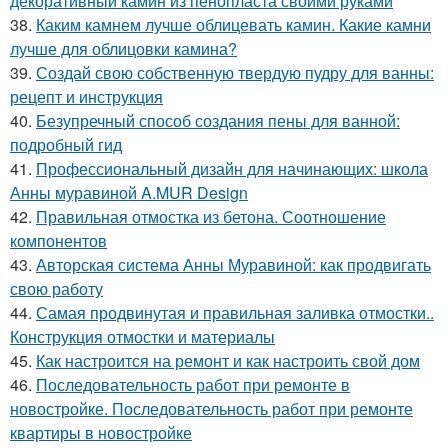
декоративный камин из пенопласта своими руками
38.
Каким камнем лучше облицевать камин. Какие камни
лучше для облицовки камина?
39.
Создай свою собственную твердую пудру для ванны:
рецепт и инструкция
40.
Безупречный способ создания пены для ванной:
подробный гид
41.
Профессиональный дизайн для начинающих: школа
Анны муравиной A.MUR Design
42.
Правильная отмостка из бетона. Соотношение
компонентов
43.
Авторская система Анны Муравиной: как продвигать
свою работу
44.
Самая продвинутая и правильная заливка отмостки..
Конструкция отмостки и материалы
45.
Как настроится на ремонт и как настроить свой дом
46.
Последовательность работ при ремонте в
новостройке. Последовательность работ при ремонте
квартиры в новостройке