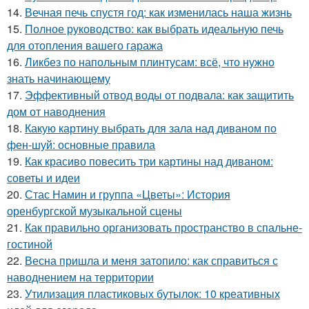
14.
Вечная печь спустя год: как изменилась наша жизнь
15.
Полное руководство: как выбрать идеальную печь
для отопления вашего гаража
16.
Ликбез по напольным плинтусам: всё, что нужно
знать начинающему
17.
Эффективный отвод воды от подвала: как защитить
дом от наводнения
18.
Какую картину выбрать для зала над диваном по
фен-шуй: основные правила
19.
Как красиво повесить три картины над диваном:
советы и идеи
20.
Стас Намин и группа «Цветы»: История
оренбургской музыкальной сцены
21.
Как правильно организовать пространство в спальне-
гостиной
22.
Весна пришла и меня затопило: как справиться с
наводнением на территории
23.
Утилизация пластиковых бутылок: 10 креативных