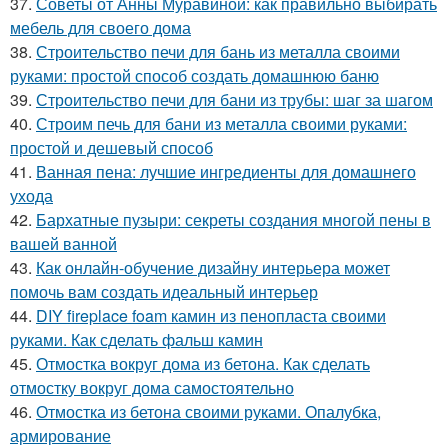
37.
Советы от Анны Муравиной: как правильно выбирать
мебель для своего дома
38.
Строительство печи для бань из металла своими
руками: простой способ создать домашнюю баню
39.
Строительство печи для бани из трубы: шаг за шагом
40.
Строим печь для бани из металла своими руками:
простой и дешевый способ
41.
Ванная пена: лучшие ингредиенты для домашнего
ухода
42.
Бархатные пузыри: секреты создания многой пены в
вашей ванной
43.
Как онлайн-обучение дизайну интерьера может
помочь вам создать идеальный интерьер
44.
DIY fireplace foam камин из пенопласта своими
руками. Как сделать фальш камин
45.
Отмостка вокруг дома из бетона. Как сделать
отмостку вокруг дома самостоятельно
46.
Отмостка из бетона своими руками. Опалубка,
армирование