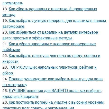
посмотреть
18.
Как убрать царапины с пластика: 3 проверенных
метода
19.
Как выбрать лучшую полироль для пластика в вашем
автомобиле
20.
Как избавиться от царапин на деталях интерьера
авто: простые и эффективные методы
21.
Как я убрал царапины с пластика: проверенные
лайфхаки
22.
Как выбрать плинтуса для пола по цвету: советы и
хитрости
23.
ТОП-10 лучших напольных плинтусов: рейтинг и
обзор
24.
Полное руководство: как выбрать плинтус для пола
по материалу
25.
ЛУЧШИЕ решения для ВАШЕГО пола: как выбрать
идеальный вариант
26.
Как построить погреб на участке с высоким уровнем
грунтовых вод: советы и рекомендации