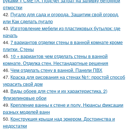
руками + СМЕТА. Подсчет затрат на заливку бетонной
отмостки
42.
Пугало для сада и огорода. Защитим свой огород,
или Как сделать пугало
43.
Изготовление мебели из пластиковых бутылок: где
начать
44.
7 вариантов отделки стены в ванной комнате кроме
плитки. Стены
45.
10 + вариантов чем отделать стены в ванной
комнате. Отделка стен. Нестандартные решения
46.
Чем отделать стену в ванной. Панели ПВХ
47.
Краска для рисования на стенах №1: простой способ
украсить свой дом
48.
Виды обоев для стен и их характеристика. 2)
Флизелиновые обои
49.
Крепление ванны к стене и полу. Нюансы фиксации
разных моделей ванн
50.
Конструкция крыши над эркером. Достоинства и
недостатки