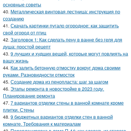
основные советы
40.
Металлическая винтовая лестница: инструкция по
созданию
41.
Скачать картинки пугало огородное: как защитить
свой огород от птиц
42.
Заголовок 1: Как сделать пену в ванне без геля для
душа: простой рецепт
43.
9 лучших и худших вещей, которые могут повлиять на
вашу жизнь
44.
Как залить бетонную отмостку вокруг дома своими
руками. Разновидности отмосток
45.
Создание дома из пенопласта: шаг за шагом
46.
Этапы ремонта в новостройке в 2023 году.
Планирование ремонта
47.
7 вариантов отделки стены в ванной комнате кроме
плитки. Стены
48.
9 бюджетных вариантов отделки стен в ванной
комнате. Требования к материалам
49.
Перепланировка в доме П-44: как сделать из старого