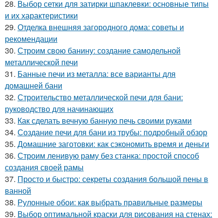
28.
Выбор сетки для затирки шпаклевки: основные типы
и их характеристики
29.
Отделка внешняя загородного дома: советы и
рекомендации
30.
Строим свою банину: создание самодельной
металлической печи
31.
Банные печи из металла: все варианты для
домашней бани
32.
Строительство металлической печи для бани:
руководство для начинающих
33.
Как сделать вечную банную печь своими руками
34.
Создание печи для бани из трубы: подробный обзор
35.
Домашние заготовки: как сэкономить время и деньги
36.
Строим ленивую раму без станка: простой способ
создания своей рамы
37.
Просто и быстро: секреты создания большой пены в
ванной
38.
Рулонные обои: как выбрать правильные размеры
39.
Выбор оптимальной краски для рисования на стенах: