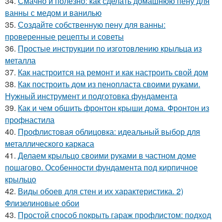
34.
Смачно и полезно: как сделать домашнюю пену для
ванны с медом и ванилью
35.
Создайте собственную пену для ванны:
проверенные рецепты и советы
36.
Простые инструкции по изготовлению крыльца из
металла
37.
Как настроится на ремонт и как настроить свой дом
38.
Как построить дом из пенопласта своими руками.
Нужный инструмент и подготовка фундамента
39.
Как и чем обшить фронтон крыши дома. Фронтон из
профнастила
40.
Профлистовая облицовка: идеальный выбор для
металлического каркаса
41.
Делаем крыльцо своими руками в частном доме
пошагово. Особенности фундамента под кирпичное
крыльцо
42.
Виды обоев для стен и их характеристика. 2)
Флизелиновые обои
43.
Простой способ покрыть гараж профлистом: подход