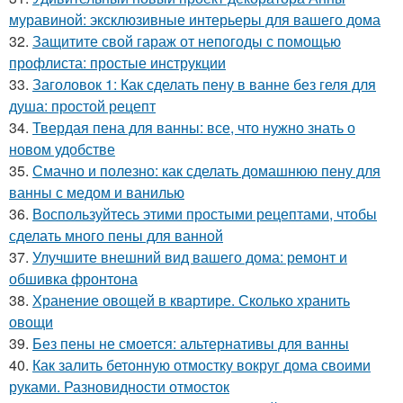
муравиной: эксклюзивные интерьеры для вашего дома
32.
Защитите свой гараж от непогоды с помощью
профлиста: простые инструкции
33.
Заголовок 1: Как сделать пену в ванне без геля для
душа: простой рецепт
34.
Твердая пена для ванны: все, что нужно знать о
новом удобстве
35.
Смачно и полезно: как сделать домашнюю пену для
ванны с медом и ванилью
36.
Воспользуйтесь этими простыми рецептами, чтобы
сделать много пены для ванной
37.
Улучшите внешний вид вашего дома: ремонт и
обшивка фронтона
38.
Хранение овощей в квартире. Сколько хранить
овощи
39.
Без пены не смоется: альтернативы для ванны
40.
Как залить бетонную отмостку вокруг дома своими
руками. Разновидности отмосток