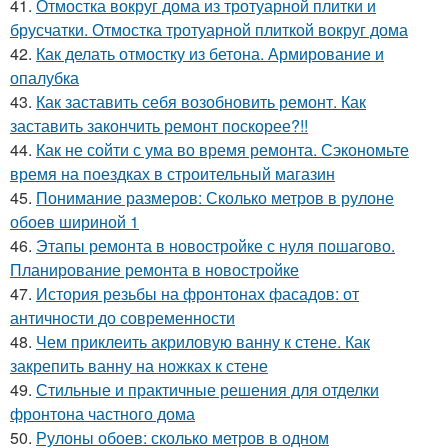
41.
Отмостка вокруг дома из тротуарной плитки и
брусчатки. Отмостка тротуарной плиткой вокруг дома
42.
Как делать отмостку из бетона. Армирование и
опалубка
43.
Как заставить себя возобновить ремонт. Как
заставить закончить ремонт поскорее?!!
44.
Как не сойти с ума во время ремонта. Сэкономьте
время на поездках в строительный магазин
45.
Понимание размеров: Сколько метров в рулоне
обоев шириной 1
46.
Этапы ремонта в новостройке с нуля пошагово.
Планирование ремонта в новостройке
47.
История резьбы на фронтонах фасадов: от
античности до современности
48.
Чем приклеить акриловую ванну к стене. Как
закрепить ванну на ножках к стене
49.
Стильные и практичные решения для отделки
фронтона частного дома
50.
Рулоны обоев: сколько метров в одном