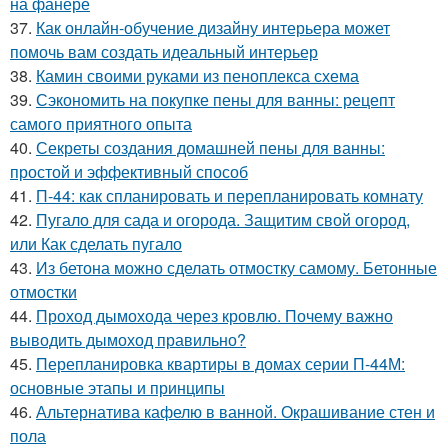
на фанере
37.
Как онлайн-обучение дизайну интерьера может
помочь вам создать идеальный интерьер
38.
Камин своими руками из пеноплекса схема
39.
Сэкономить на покупке пены для ванны: рецепт
самого приятного опыта
40.
Секреты создания домашней пены для ванны:
простой и эффективный способ
41.
П-44: как спланировать и перепланировать комнату
42.
Пугало для сада и огорода. Защитим свой огород,
или Как сделать пугало
43.
Из бетона можно сделать отмостку самому. Бетонные
отмостки
44.
Проход дымохода через кровлю. Почему важно
выводить дымоход правильно?
45.
Перепланировка квартиры в домах серии П-44М:
основные этапы и принципы
46.
Альтернатива кафелю в ванной. Окрашивание стен и
пола