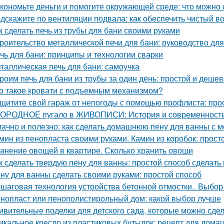
кономьте деньги и помогите окружающей среде: что можно 
дскажите по вентиляции подвала: как обеспечить чистый в
к сделать печь из трубы для бани своими руками
роительство металлической печи для бани: руководство д
чь для бани: принципы и технологии сварки
таллическая печь для бани: самоучка
роим печь для бани из трубы за один день: простой и деше
о такое кровати с подъемным механизмом?
щитите свой гараж от непогоды с помощью профлиста: про
ОРОДНОЕ пугало в ЖИВОПИСИ: История и современност
ачно и полезно: как сделать домашнюю пену для ванны с 
мин из пенопласта своими руками. Камин из коробок: прост
анение овощей в квартире. Сколько хранить овощи
к сделать твердую пену для ванны: простой способ сделать
ну для ванны сделать своими руками: простой способ
шаговая технология устройства бетонной отмостки.. Выбор
нопласт или пенополистирольный дом: какой выбор лучше
ивительные поделки для детского сада, которые можно сде
икальное кресло из пластиковых бутылок: рецепт для дома