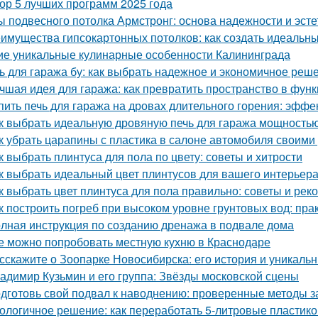
ор 5 лучших программ 2025 года
ы подвесного потолка Армстронг: основа надежности и эсте
имущества гипсокартонных потолков: как создать идеальн
ие уникальные кулинарные особенности Калининграда
ь для гаража бу: как выбрать надежное и экономичное реш
чшая идея для гаража: как превратить пространство в фу
пить печь для гаража на дровах длительного горения: эфф
к выбрать идеальную дровяную печь для гаража мощностью
к убрать царапины с пластика в салоне автомобиля своим
к выбрать плинтуса для пола по цвету: советы и хитрости
к выбрать идеальный цвет плинтусов для вашего интерьер
к выбрать цвет плинтуса для пола правильно: советы и ре
к построить погреб при высоком уровне грунтовых вод: пра
лная инструкция по созданию дренажа в подвале дома
е можно попробовать местную кухню в Краснодаре
сскажите о Зоопарке Новосибирска: его история и уникаль
адимир Кузьмин и его группа: Звёзды московской сцены
дготовь свой подвал к наводнению: проверенные методы 
ологичное решение: как переработать 5-литровые пластик