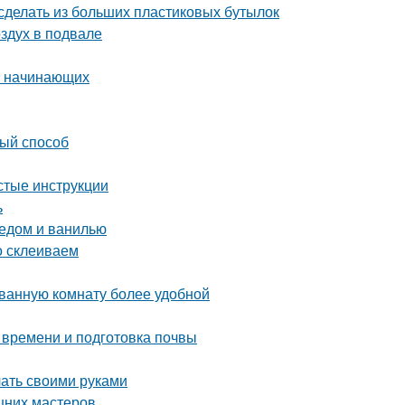
сделать из больших пластиковых бутылок
оздух в подвале
ля начинающих
вый способ
стые инструкции
ь
медом и ванилью
о склеиваем
 ванную комнату более удобной
 времени и подготовка почвы
лать своими руками
шних мастеров