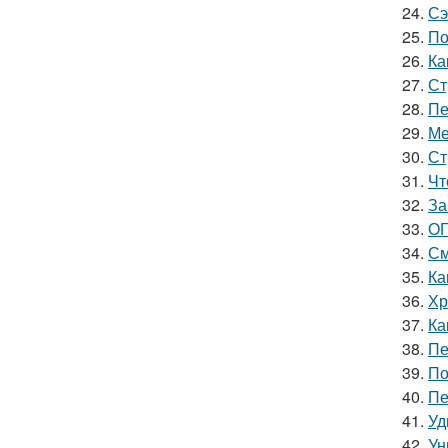
24.
Сэ
25.
По
26.
Ка
27.
Ст
28.
Пе
29.
Ме
30.
Ст
31.
Чт
32.
За
33.
ОГ
34.
См
35.
Ка
36.
Хр
37.
Ка
38.
Пе
39.
По
40.
Пе
41.
Уд
42.
Ун