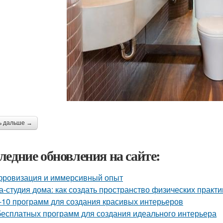
ь дальше →
ледние обновления на сайте:
ровизация и иммерсивный опыт
а-студия дома: как создать пространство физических практи
-10 программ для создания красивых интерьеров
бесплатных программ для создания идеального интерьера