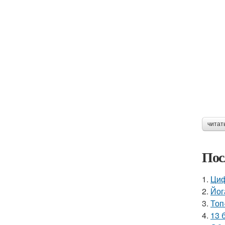
читат
Пос
1.
Циф
2.
Йог
3.
Топ
4.
13 