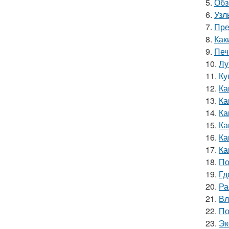
5.
Обз
6.
Узл
7.
Пре
8.
Как
9.
Печ
10.
Лу
11.
Ку
12.
Ка
13.
Ка
14.
Ка
15.
Ка
16.
Ка
17.
Ка
18.
По
19.
Гд
20.
Ра
21.
Вл
22.
По
23.
Эк