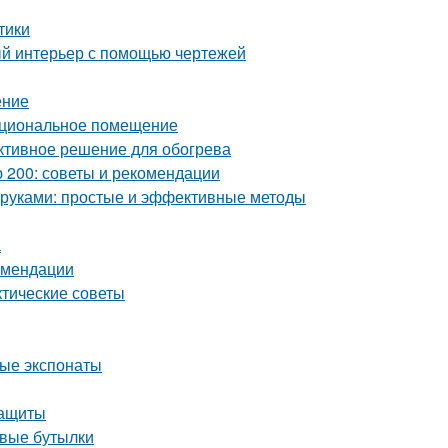
тики
ый интерьер с помощью чертежей
ение
нкциональное помещение
ективное решение для обогрева
 200: советы и рекомендации
и руками: простые и эффективные методы
а
комендации
ктические советы
ные экспонаты
защиты
овые бутылки