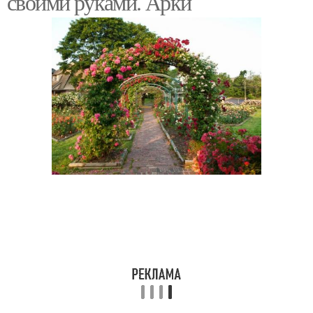
своими руками. Арки
Арка из дерева
Садовые арки
Арки в ландшафтном
Арки из металла
дизайне
Арки для вьющихся
Оригинальные арки
растений
Разные арки
Арки для цветов