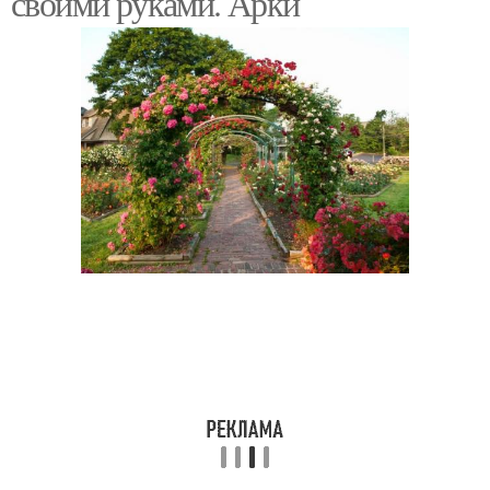
своими руками. Арки
Арка из дерева
Садовые арки
Арки в ландшафтном
Арки из металла
дизайне
Оригинальные арки
Арка из камня
Арки для вьющихся
Разные арки
растений