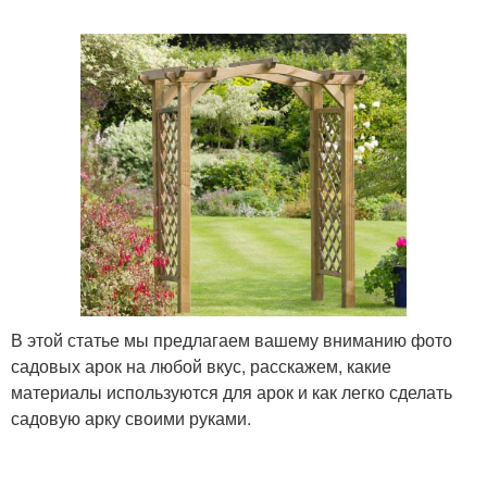
Разные арки
Садовые арки
Арки из металла
Арки для цветов
Арки в ландшафтном
Оригинальные арки
дизайне
В этой статье мы предлагаем вашему вниманию фото
садовых арок на любой вкус, расскажем, какие
материалы используются для арок и как легко сделать
садовую арку своими руками.
Арка из камня
Арка для сада