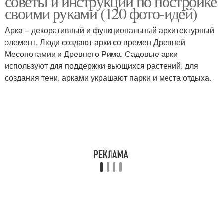
советы и инструкции по постройке
своими руками (120 фото-идей)
Арка – декоративный и функциональный архитектурный
элемент. Люди создают арки со времен Древней
Арки под виноград
Арка из арматуры
Месопотамии и Древнего Рима. Садовые арки
используют для поддержки вьющихся растений, для
создания тени, арками украшают парки и места отдыха.
Арка из пластиковых
Арки для роз
труб
Арка для вьющейся
Арка для роз
розы
Арка для вьющихся
Арки для вьющихся
растений
растений