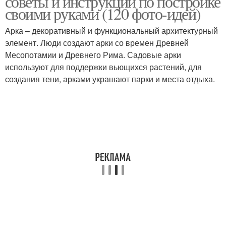
советы и инструкции по постройке
своими руками (120 фото-идей)
Арка – декоративный и функциональный архитектурный
элемент. Люди создают арки со времен Древней
Арки под виноград
Арка из арматуры
Месопотамии и Древнего Рима. Садовые арки
используют для поддержки вьющихся растений, для
создания тени, арками украшают парки и места отдыха.
Арка из пластиковых
Арки для роз
труб
Арка для вьющейся
Арка для роз
розы
Арка для вьющихся
Арки для вьющихся
растений
растений