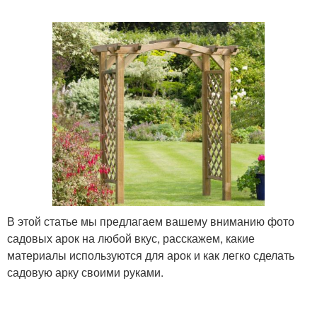
Разные арки
Садовые арки
Арки из металла
Арки для цветов
Арки в ландшафтном
Оригинальные арки
дизайне
В этой статье мы предлагаем вашему вниманию фото
садовых арок на любой вкус, расскажем, какие
материалы используются для арок и как легко сделать
садовую арку своими руками.
Арка из камня
Арка для сада