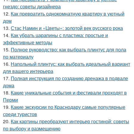
гнездо: советы дизайнера
12.
Как превратить однокомнатную квартиру в уютный
дом
13.
Стас Намин и «Цветы»: золотой век русского рока
14.
Как убрать царапины с пластика: простые и
эффективные методы
15.
Полное руководство: как выбрать плинтус для пола
по материалу
16.
Напольный плинтус: как выбрать идеальный вариант
для вашего интерьера
17.
Полная инструкция по созданию дренажа в подвале
дома
18.
Какие уникальные события и фестивали проходят в
Перми
19.
Какие экскурсии по Краснодару самые популярные
среди туристов
20.
Как картины преобразуют интерьер гостиной: советы
по выбору и размещению