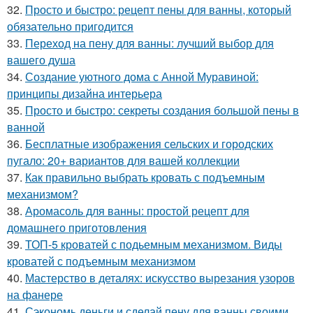
32.
Просто и быстро: рецепт пены для ванны, который
обязательно пригодится
33.
Переход на пену для ванны: лучший выбор для
вашего душа
34.
Создание уютного дома с Анной Муравиной:
принципы дизайна интерьера
35.
Просто и быстро: секреты создания большой пены в
ванной
36.
Бесплатные изображения сельских и городских
пугало: 20+ вариантов для вашей коллекции
37.
Как правильно выбрать кровать с подъемным
механизмом?
38.
Аромасоль для ванны: простой рецепт для
домашнего приготовления
39.
ТОП-5 кроватей с подьемным механизмом. Виды
кроватей с подъемным механизмом
40.
Мастерство в деталях: искусство вырезания узоров
на фанере
41.
Сэкономь деньги и сделай пену для ванны своими