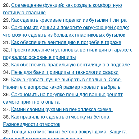
28.
Совмещение функций: как создать комфортную
гостиную-спальню
29.
Как сделать красивые поделки из бутылки 1 литра
30.
Сэкономьте деньги и помогите окружающей среде:
что можно сделать из больших пластиковых бутылок
31.
Как обеспечить вентиляцию в погребе в гараже
32.
Проектирование и установка вентиляции в гараже с
подвалом: основные принципы
33.
Как обеспечить правильную вентиляцию в подвале
34.
Печь для бани: принципы и технологии сварки
35.
Какую кровать лучше выбрать в спальню. Сове.
Начните с вопроса: какой размер кровати выбрать
36.
Сэкономить на покупке пены для ванны: рецепт
самого приятного опыта
37.
Камин своими руками из пеноплекса схема.
38.
Как правильно сделать отмостку из бетона.
Разновидности отмосток
39.
Толщина отмостки из бетона вокруг дома. Защита
бетонной отмостки от разрушения