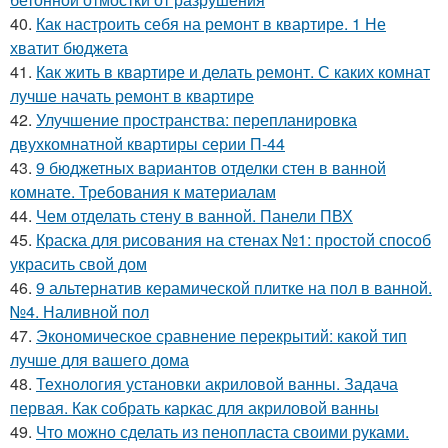
40.
Как настроить себя на ремонт в квартире. 1 Не
хватит бюджета
41.
Как жить в квартире и делать ремонт. С каких комнат
лучше начать ремонт в квартире
42.
Улучшение пространства: перепланировка
двухкомнатной квартиры серии П-44
43.
9 бюджетных вариантов отделки стен в ванной
комнате. Требования к материалам
44.
Чем отделать стену в ванной. Панели ПВХ
45.
Краска для рисования на стенах №1: простой способ
украсить свой дом
46.
9 альтернатив керамической плитке на пол в ванной.
№4. Наливной пол
47.
Экономическое сравнение перекрытий: какой тип
лучше для вашего дома
48.
Технология установки акриловой ванны. Задача
первая. Как собрать каркас для акриловой ванны
49.
Что можно сделать из пенопласта своими руками.