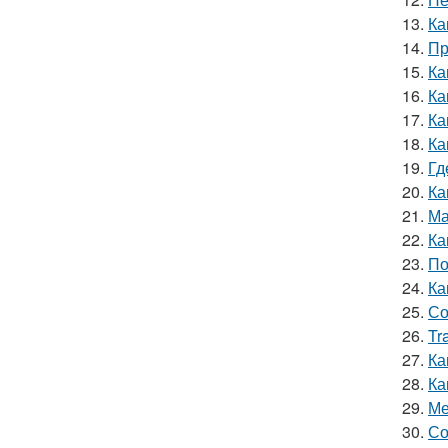
13.
Ка
14.
Пр
15.
Ка
16.
Ка
17.
Ка
18.
Ка
19.
Гд
20.
Ка
21.
Ма
22.
Ка
23.
По
24.
Ка
25.
Со
26.
Tr
27.
Ка
28.
Ка
29.
Ме
30.
Со