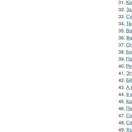
31.
Ка
32.
За
33.
Су
34.
Тв
35.
Во
36.
Фа
37.
От
38.
Бе
39.
Пр
40.
Ре
41.
Эт
42.
БЮ
43.
А 
44.
9 
45.
Ка
46.
Пе
47.
Со
48.
Сп
49.
Ху