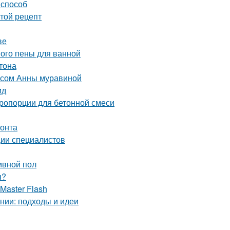
 способ
стой рецепт
ве
ного пены для ванной
тона
рсом Анны муравиной
ид
пропорции для бетонной смеси
монта
ии специалистов
ивной пол
ы?
Master Flash
нии: подходы и идеи