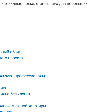
й и откидные полки, станет-have для небольших
льный облик
шего проекта
пользуют профессионалы
нию
жилье без хлопот
 однокомнатной квартиры
живание