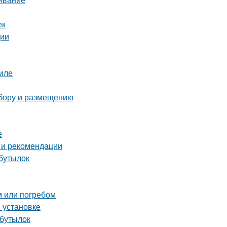
ек
ции
иле
ыбору и размещению
е
 и рекомендации
 бутылок
м или погребом
и установке
 бутылок