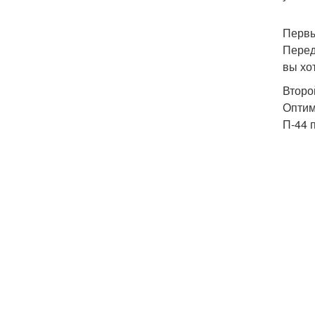
Первы
Перед
вы хо
Второ
Оптим
П-44 