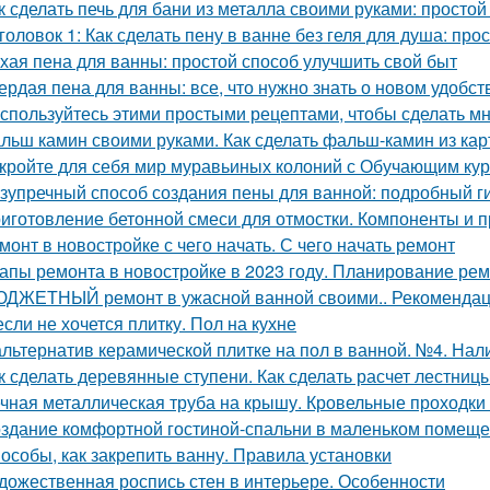
к сделать печь для бани из металла своими руками: простой
головок 1: Как сделать пену в ванне без геля для душа: про
хая пена для ванны: простой способ улучшить свой быт
ердая пена для ванны: все, что нужно знать о новом удобст
спользуйтесь этими простыми рецептами, чтобы сделать м
льш камин своими руками. Как сделать фальш-камин из кар
кройте для себя мир муравьиных колоний с Обучающим ку
зупречный способ создания пены для ванной: подробный г
иготовление бетонной смеси для отмостки. Компоненты и 
монт в новостройке с чего начать. С чего начать ремонт
апы ремонта в новостройке в 2023 году. Планирование ре
ДЖЕТНЫЙ ремонт в ужасной ванной своими.. Рекомендац
если не хочется плитку. Пол на кухне
альтернатив керамической плитке на пол в ванной. №4. Нал
к сделать деревянные ступени. Как сделать расчет лестниц
чная металлическая труба на крышу. Кровельные проходки 
здание комфортной гостиной-спальни в маленьком помеще
особы, как закрепить ванну. Правила установки
дожественная роспись стен в интерьере. Особенности