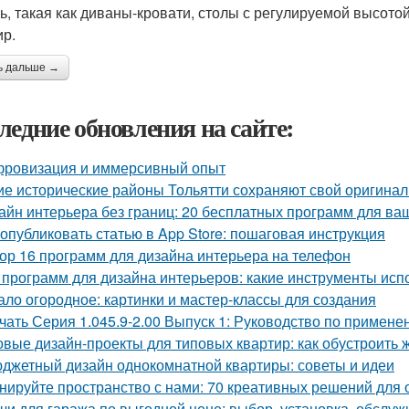
ь, такая как диваны-кровати, столы с регулируемой высото
ир.
ь дальше →
ледние обновления на сайте:
ровизация и иммерсивный опыт
ие исторические районы Тольятти сохраняют свой оригина
айн интерьера без границ: 20 бесплатных программ для ва
 опубликовать статью в App Store: пошаговая инструкция
ор 16 программ для дизайна интерьера на телефон
 программ для дизайна интерьеров: какие инструменты ис
ало огородное: картинки и мастер-классы для создания
чать Серия 1.045.9-2.00 Выпуск 1: Руководство по примене
овые дизайн-проекты для типовых квартир: как обустроить 
джетный дизайн однокомнатной квартиры: советы и идеи
нируйте пространство с нами: 70 креативных решений для
чи для гаража по выгодной цене: выбор, установка, обслу