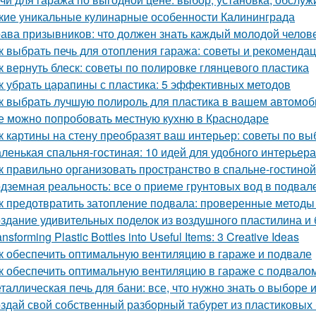
кие уникальные кулинарные особенности Калининграда
ава призывников: что должен знать каждый молодой челов
к выбрать печь для отопления гаража: советы и рекоменда
к вернуть блеск: советы по полировке глянцевого пластика
к убрать царапины с пластика: 5 эффективных методов
к выбрать лучшую полироль для пластика в вашем автомоб
е можно попробовать местную кухню в Краснодаре
к картины на стену преобразят ваш интерьер: советы по в
ленькая спальня-гостиная: 10 идей для удобного интерьера
к правильно организовать пространство в спальне-гостиной
дземная реальность: все о приеме грунтовых вод в подвал
к предотвратить затопление подвала: проверенные методы
здание удивительных поделок из воздушного пластилина и
ansforming Plastic Bottles into Useful Items: 3 Creative Ideas
к обеспечить оптимальную вентиляцию в гараже и подвале
к обеспечить оптимальную вентиляцию в гараже с подвало
таллическая печь для бани: все, что нужно знать о выборе 
здай свой собственный разборный табурет из пластиковых