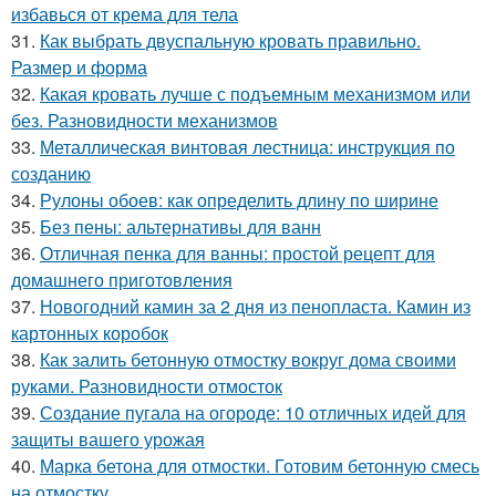
избавься от крема для тела
31.
Как выбрать двуспальную кровать правильно.
Размер и форма
32.
Какая кровать лучше с подъемным механизмом или
без. Разновидности механизмов
33.
Металлическая винтовая лестница: инструкция по
созданию
34.
Рулоны обоев: как определить длину по ширине
35.
Без пены: альтернативы для ванн
36.
Отличная пенка для ванны: простой рецепт для
домашнего приготовления
37.
Новогодний камин за 2 дня из пенопласта. Камин из
картонных коробок
38.
Как залить бетонную отмостку вокруг дома своими
руками. Разновидности отмосток
39.
Создание пугала на огороде: 10 отличных идей для
защиты вашего урожая
40.
Марка бетона для отмостки. Готовим бетонную смесь
на отмостку