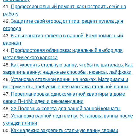
41.
Профессиональный ремонт: как настроить себя на
работу
42.
Защитите свой огород от птиц: рецепт пугала для
огорода
43.
6 альтернатив кафелю в ванной. Компромиссный
вариант
44.
Профлистовая облицовка: идеальный выбор для
металлического каркаса
45.
Как укрепить стальную ванну, чтобы не шаталась. Как
закрепить ванну: надежные способы, нюансы, лайфхаки
46.
Установка стальной ванны на ножках. Материалы и
инструменты, требуемые для монтажа стальной ванны
47.
Перепланировка однокомнатной квартиры в доме
серии П-44М: идеи и рекомендации
48.
22 Полезных совета для вашей ванной комнаты
49.
Установка ванной под плитку. Установка ванны после
укладки плитки
50.
Как надежно закрепить стальную ванну своими