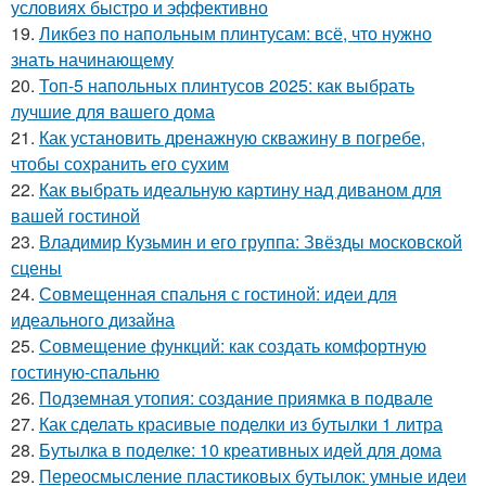
условиях быстро и эффективно
19.
Ликбез по напольным плинтусам: всё, что нужно
знать начинающему
20.
Топ-5 напольных плинтусов 2025: как выбрать
лучшие для вашего дома
21.
Как установить дренажную скважину в погребе,
чтобы сохранить его сухим
22.
Как выбрать идеальную картину над диваном для
вашей гостиной
23.
Владимир Кузьмин и его группа: Звёзды московской
сцены
24.
Совмещенная спальня с гостиной: идеи для
идеального дизайна
25.
Совмещение функций: как создать комфортную
гостиную-спальню
26.
Подземная утопия: создание приямка в подвале
27.
Как сделать красивые поделки из бутылки 1 литра
28.
Бутылка в поделке: 10 креативных идей для дома
29.
Переосмысление пластиковых бутылок: умные идеи