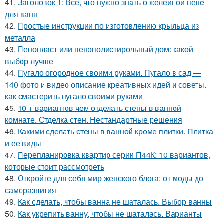
41.
Заголовок 1: Всё, что нужно знать о желейной пенe
для ванн
42.
Простые инструкции по изготовлению крыльца из
металла
43.
Пенопласт или пенополистирольный дом: какой
выбор лучше
44.
Пугало огородное своими руками. Пугало в сад —
140 фото и видео описание креативных идей и советы,
как смастерить пугало своими руками
45.
10 + вариантов чем отделать стены в ванной
комнате. Отделка стен. Нестандартные решения
46.
Какими сделать стены в ванной кроме плитки. Плитка
и ее виды
47.
Перепланировка квартир серии П44К: 10 вариантов,
которые стоит рассмотреть
48.
Откройте для себя мир женского блога: от моды до
саморазвития
49.
Как сделать, чтобы ванна не шаталась. Выбор ванны
50.
Как укрепить ванну, чтобы не шаталась. Варианты