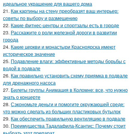
идеальное украшение для вашего дома
21.
Как картины на стену преобразят ваш интерьер:
советы по выбору и размещению
22.
Какие фитнес-центры и спортзалы есть в городе
23.
Расскажите о роли железной дороги в развитии
города
24.
Какие церкви и монастыри Красноярска имеют
историческое значение
25.
Подавление влаги: эффективные методы борьбы с
водой в подвале
26.
Как правильно установить схему приямка в подвале
для дренажного насоса
27.
Билеты группы Анимация в Коломне: все, что нужно
знать о концерте
28.
Сэкономьте деньги и помогите окружающей среде:
что можно сделать из больших пластиковых бутылок
29.
Как обеспечить правильную вентиляцию в подвале
30.
Преимущества Тадалафила-Ксантис: Почему стоит
выбрать этот препарат