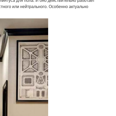
линтуса для пола. И оно действительно работает
астного или нейтрального. Особенно актуально