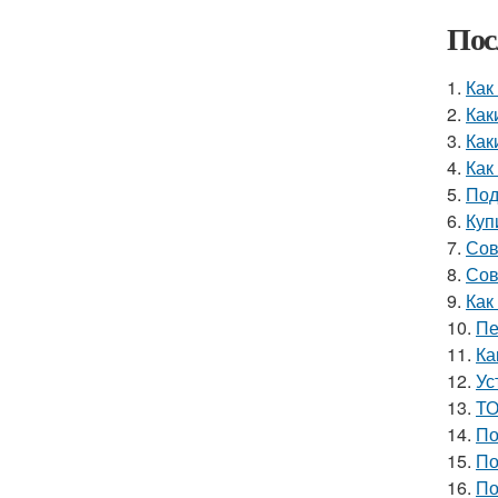
Пос
1.
Как
2.
Как
3.
Как
4.
Как
5.
Под
6.
Куп
7.
Сов
8.
Сов
9.
Как
10.
Пе
11.
Ка
12.
Ус
13.
ТО
14.
По
15.
По
16.
По