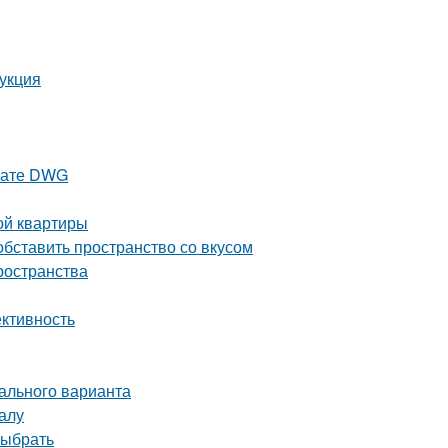
рукция
рмате DWG
ой квартиры
бставить пространство со вкусом
ространства
ективность
ального варианта
алу
выбрать