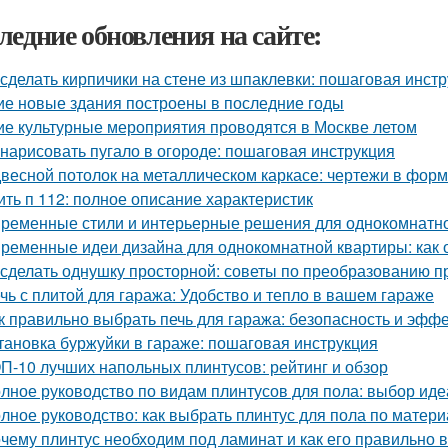
ледние обновления на сайте:
 сделать кирпичики на стене из шпаклевки: пошаговая инст
ие новые здания построены в последние годы
ие культурные мероприятия проводятся в Москве летом
 нарисовать пугало в огороде: пошаговая инструкция
весной потолок на металлическом каркасе: чертежи в фо
ить п 112: полное описание характеристик
ременные стили и интерьерные решения для однокомнатн
ременные идеи дизайна для однокомнатной квартиры: как о
 сделать однушку просторной: советы по преобразованию п
чь с плитой для гаража: Удобство и тепло в вашем гараже
к правильно выбрать печь для гаража: безопасность и эфф
тановка буржуйки в гараже: пошаговая инструкция
П-10 лучших напольных плинтусов: рейтинг и обзор
лное руководство по видам плинтусов для пола: выбор иде
лное руководство: как выбрать плинтус для пола по матери
чему плинтус необходим под ламинат и как его правильно 