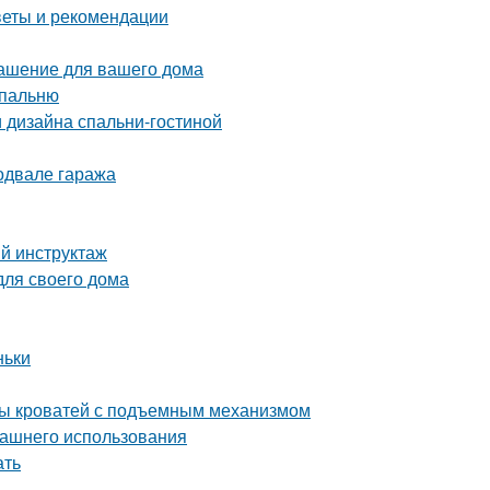
оветы и рекомендации
рашение для вашего дома
спальню
 дизайна спальни-гостиной
одвале гаража
ый инструктаж
для своего дома
ньки
ды кроватей с подъемным механизмом
машнего использования
ать