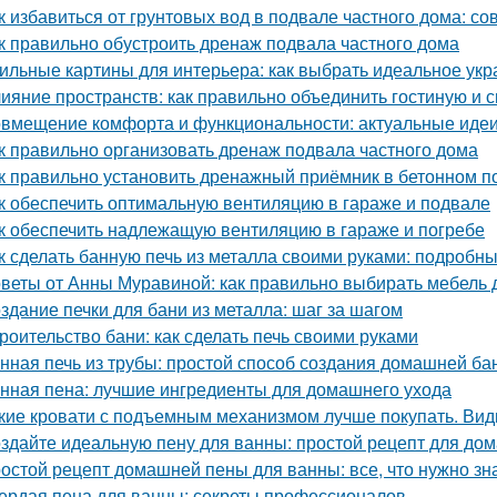
к избавиться от грунтовых вод в подвале частного дома: с
к правильно обустроить дренаж подвала частного дома
ильные картины для интерьера: как выбрать идеальное ук
ияние пространств: как правильно объединить гостиную и 
вмещение комфорта и функциональности: актуальные идеи
к правильно организовать дренаж подвала частного дома
к правильно установить дренажный приёмник в бетонном п
к обеспечить оптимальную вентиляцию в гараже и подвале
к обеспечить надлежащую вентиляцию в гараже и погребе
к сделать банную печь из металла своими руками: подробн
веты от Анны Муравиной: как правильно выбирать мебель 
здание печки для бани из металла: шаг за шагом
роительство бани: как сделать печь своими руками
нная печь из трубы: простой способ создания домашней ба
нная пена: лучшие ингредиенты для домашнего ухода
кие кровати с подъемным механизмом лучше покупать. Ви
здайте идеальную пену для ванны: простой рецепт для до
остой рецепт домашней пены для ванны: все, что нужно зн
ердая пена для ванны: секреты профессионалов