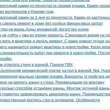
вогодний камин из пенопласта своими руками. Камин своим
гих материалов к Новому году
вогодний камин за 2 дня из пенопласта. Камин из картонны
к сделать ремонт в доме без особых финансовых затрат
гляд на жизнь Анны муравиной: богатство осени
к не сойти с ума во время ремонта. Сэкономьте время на п
к жить в квартире и делать ремонт. С каких комнат лучше н
чего начинается ремонт квартиры в новостройке. Когда дел
следовательность работ при ремонте в новостройке. После
тройке
м отделать стену в ванной. Панели ПВХ
альтернатив керамической плитке на пол в ванной. №4. Нал
ревянное крыльцо своими руками. Варианты устройства д
жно ли крепить ванну к стене. Рекомендации по монтажу
сколько способов установки ванны. Монтаж чугунной ванны
к грамотно зафиксировать акриловую ванну. Преимущества
дожественная роспись стен в интерьере. Особенности