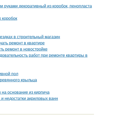
и руками декоративный из коробок, пенопласта
х коробок
оездках в строительный магазин
ачать ремонт в квартире
ать ремонт в новостройке
довательность работ при ремонте квартиры в
ивной пол
еревянного крыльца
 на основание из кирпича
 и недостатки акриловых ванн