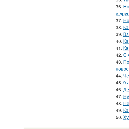
36.
Но
и дру
37.
Но
38.
Ка
39.
Вз
40.
Ка
41.
Ка
42.
С 
43.
По
новос
44.
Че
45.
9 
46.
Де
47.
Ну
48.
Не
49.
Ка
50.
Ху