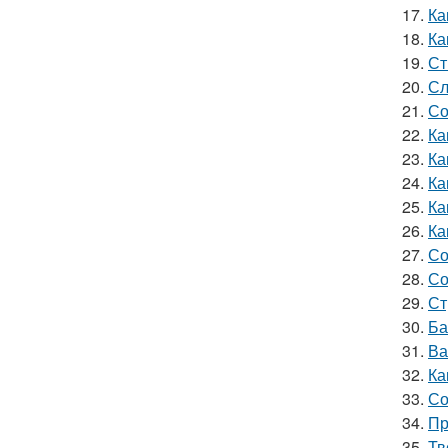
17.
Ка
18.
Ка
19.
Ст
20.
Сл
21.
Со
22.
Ка
23.
Ка
24.
Ка
25.
Ка
26.
Ка
27.
Со
28.
Со
29.
Ст
30.
Ба
31.
Ва
32.
Ка
33.
Со
34.
Пр
35.
Тв