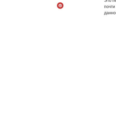
Это п
почти
данно